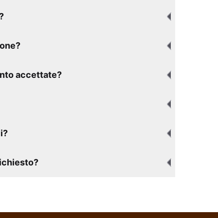
?
ione?
nto accettate?
i?
richiesto?