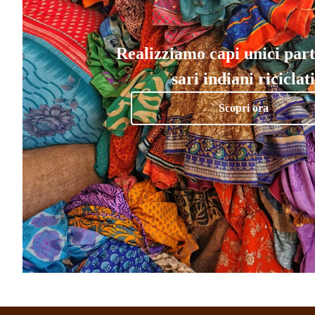
Realizziamo capi unici par
sari indiani riciclati
Scopri ora