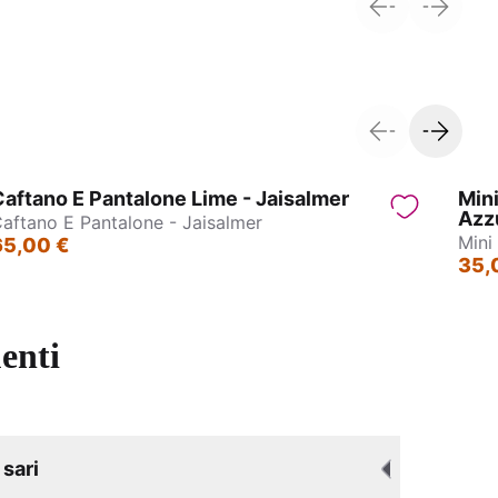
ne
Collane Indiane in Ottone
aftano E Pantalone Lime - Jaisalmer
Mini
Azzu
aftano E Pantalone - Jaisalmer
Mini
65,00 €
35,
enti
sari