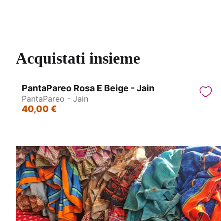
Bracciali eco in Gommalacca - Bangles
Coll
Acquistati insieme
PantaPareo Rosa E Beige - Jain
PantaPareo - Jain
40,00 €