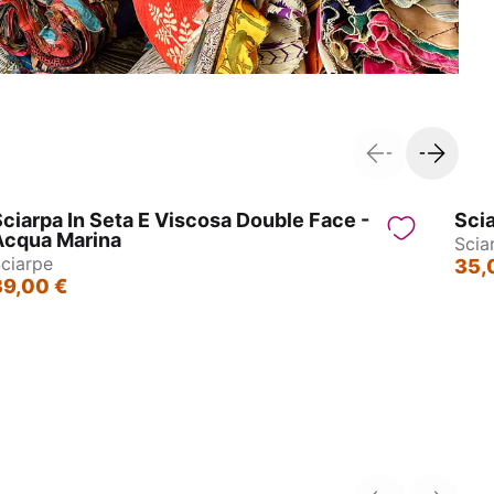
ciarpa In Seta E Viscosa Double Face -
Sci
Acqua Marina
Scia
ciarpe
35,
39,00 €