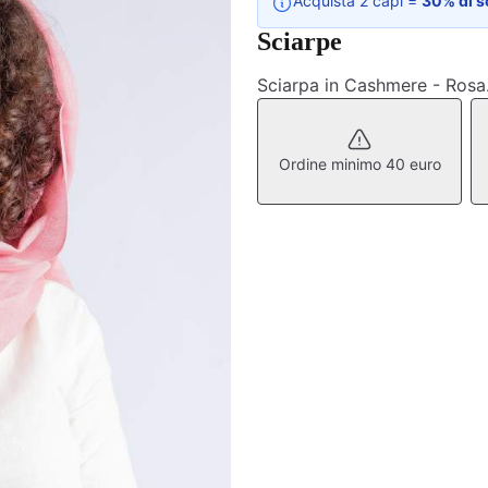
Acquista 2 capi =
30% di s
Sciarpe
Sciarpa in Cashmere - Ros
Ordine minimo 40 euro