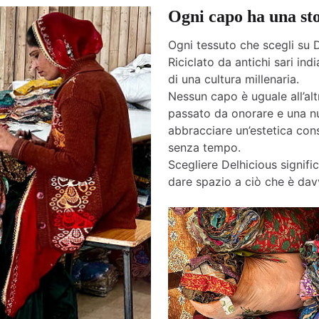
Ogni capo ha una st
Ogni tessuto che scegli su D
Riciclato da antichi sari india
di una cultura millenaria.
Nessun capo è uguale all’altr
passato da onorare e una nu
abbracciare un’estetica cons
senza tempo.
Scegliere Delhicious signific
dare spazio a ciò che è davv