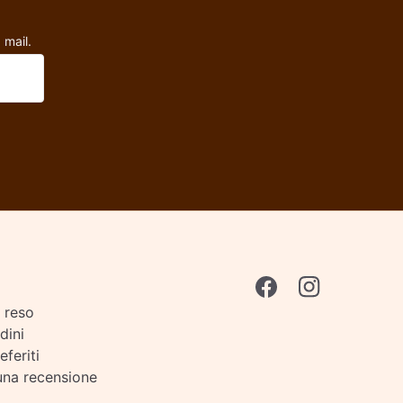
 mail.
i reso
rdini
eferiti
una recensione