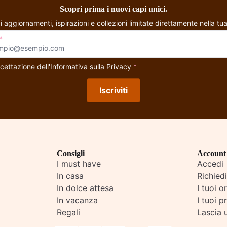
Scopri prima i nuovi capi unici.
i aggiornamenti, ispirazioni e collezioni limitate direttamente nella tua
*
cettazione dell'
Informativa sulla Privacy
*
Iscriviti
Consigli
Account
I must have
Accedi
In casa
Richied
In dolce attesa
I tuoi o
In vacanza
I tuoi pr
Regali
Lascia 