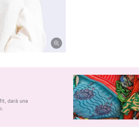
fit, darà una
o.