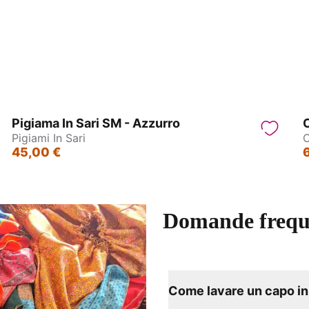
ane Indiane in Ottone
Orecchini Indiani in Otto
Pigiama In Sari SM - Azzurro
C
Pigiami In Sari
C
45,00 €
Domande frequ
Come lavare un capo in 