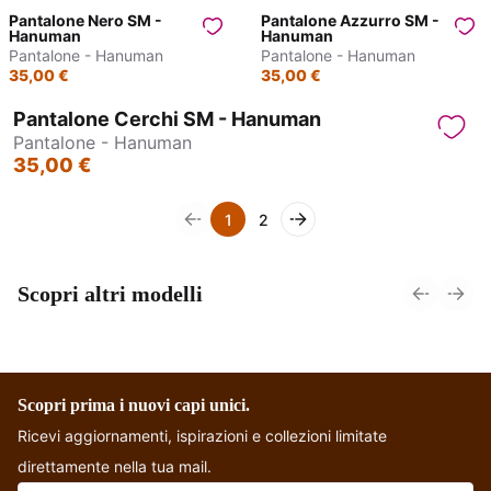
Pantalone Nero SM -
Pantalone Azzurro SM -
Hanuman
Hanuman
Pantalone - Hanuman
Pantalone - Hanuman
35,00 €
35,00 €
Pantalone Cerchi SM - Hanuman
Pantalone - Hanuman
35,00 €
1
2
Scopri altri modelli
Pantagonna - Jasmin
Pantalone - Gurgaon
P
Scopri prima i nuovi capi unici.
Ricevi aggiornamenti, ispirazioni e collezioni limitate
direttamente nella tua mail.