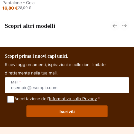
Pantalone - Gela
40%
16,80 €
28,00 €
Scopri altri modelli
Abito in cotone con
Abito in cotone a
elastico e scollo a
Campana - Pune
Barca - Jodhpur
Scopri prima i nuovi capi unici.
Ricevi aggiornamenti, ispirazioni e collezioni limitate
direttamente nella tua mail.
Mail
*
Accettazione dell'
Informativa sulla Privacy
*
Iscriviti