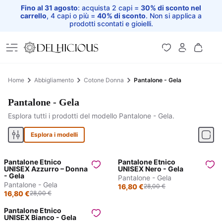
Fino al 31 agosto
: acquista 2 capi =
30% di sconto nel
carrello
, 4 capi o più =
40% di sconto
. Non si applica a
prodotti scontati e gioielli.
Home
Home
Abbigliamento
Cotone Donna
Pantalone - Gela
Pantalone - Gela
Esplora tutti i prodotti del modello Pantalone - Gela.
Esplora i modelli
Pantalone Etnico
Pantalone Etnico
Sconto prodotto
Sconto prodotto
UNISEX Azzurro – Donna
UNISEX Nero - Gela
- Gela
Pantalone - Gela
40%
40%
Pantalone - Gela
16,80 €
28,00 €
16,80 €
28,00 €
Pantalone Etnico
Sconto prodotto
UNISEX Bianco - Gela