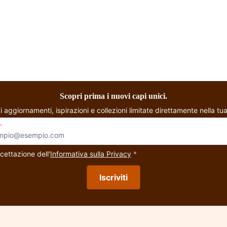
Choli Top Tradizionale
W
Scopri prima i nuovi capi unici.
i aggiornamenti, ispirazioni e collezioni limitate direttamente nella tua
*
cettazione dell'
Informativa sulla Privacy
*
Iscriviti