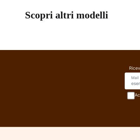
Scopri altri modelli
Top reversibile
Ricev
Mail
Ac