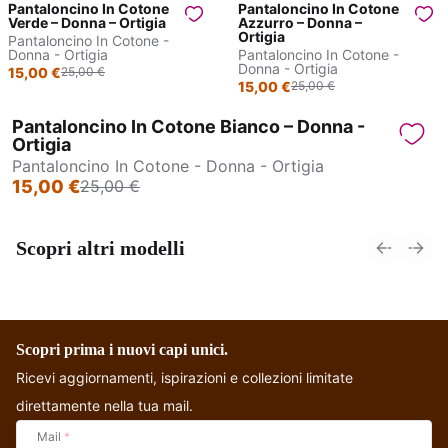
Pantaloncino In Cotone
Pantaloncino In Cotone
Sconto prodotto
Sconto prodotto
Verde – Donna – Ortigia
Azzurro – Donna –
Ortigia
Pantaloncino In Cotone -
40%
40%
Donna - Ortigia
Pantaloncino In Cotone -
Donna - Ortigia
15,00 €
25,00 €
15,00 €
25,00 €
Pantaloncino In Cotone Bianco – Donna -
Sconto prodotto
Ortigia
Pantaloncino In Cotone - Donna - Ortigia
40%
15,00 €
25,00 €
Scopri altri modelli
Abito in cotone con
Abito in cotone a
elastico e scollo a
Campana - Pune
Barca - Jodhpur
Scopri prima i nuovi capi unici.
Ricevi aggiornamenti, ispirazioni e collezioni limitate
direttamente nella tua mail.
Mail
*