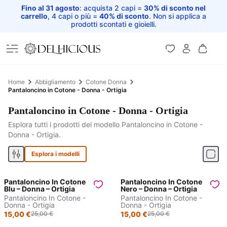
Fino al 31 agosto
: acquista 2 capi =
30% di sconto nel
carrello
, 4 capi o più =
40% di sconto
. Non si applica a
prodotti scontati e gioielli.
Home
Home
Abbigliamento
Cotone Donna
Pantaloncino in Cotone - Donna - Ortigia
Pantaloncino in Cotone - Donna - Ortigia
Esplora tutti i prodotti del modello Pantaloncino in Cotone -
Donna - Ortigia.
Esplora i modelli
Pantaloncino In Cotone
Pantaloncino In Cotone
Sconto prodotto
Sconto prodotto
Blu – Donna – Ortigia
Nero – Donna – Ortigia
Pantaloncino In Cotone -
Pantaloncino In Cotone -
40%
40%
Donna - Ortigia
Donna - Ortigia
15,00 €
25,00 €
15,00 €
25,00 €