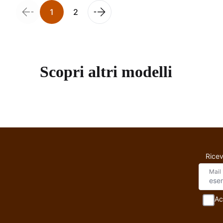
1
2
Scopri altri modelli
Pantagonna - Jasmin
Ricev
Mail
Ac