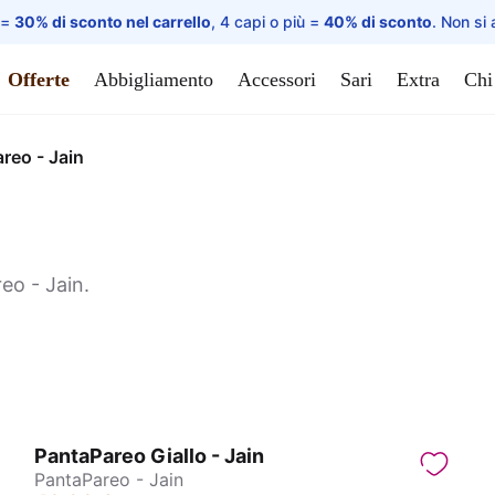
 =
30% di sconto nel carrello
, 4 capi o più =
40% di sconto
. Non si 
Offerte
Abbigliamento
Accessori
Sari
Extra
Chi
reo - Jain
eo - Jain.
PantaPareo Giallo - Jain
PantaPareo - Jain