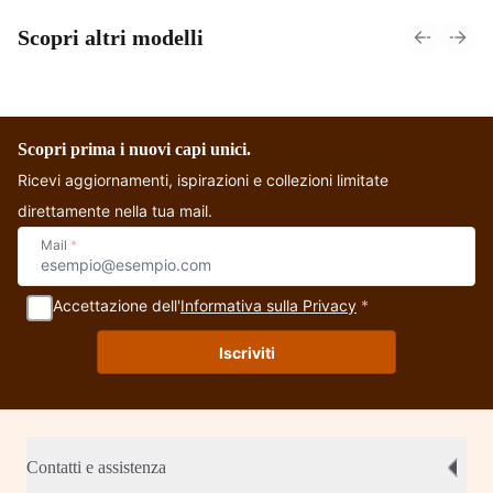
Scopri altri modelli
Abito in cotone con
Top in cotone -
P
elastico e scollo a
Chennai
Barca - Jodhpur
Scopri prima i nuovi capi unici.
Ricevi aggiornamenti, ispirazioni e collezioni limitate
direttamente nella tua mail.
Mail
*
Accettazione dell'
Informativa sulla Privacy
*
Iscriviti
Contatti e assistenza