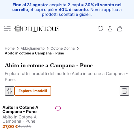
Fino al 31 agosto
: acquista 2 capi =
30% di sconto nel
carrello
, 4 capi o più =
40% di sconto
. Non si applica a
prodotti scontati e gioielli.
Home
Home
Abbigliamento
Cotone Donna
Abito in cotone a Campana - Pune
Abito in cotone a Campana - Pune
Esplora tutti i prodotti del modello Abito in cotone a Campana -
Pune.
Esplora i modelli
Abito In Cotone A
Sconto prodotto
Campana - Pune
Abito In Cotone A
40%
Campana - Pune
27,00 €
45,00 €