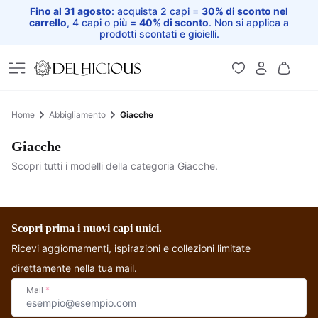
Fino al 31 agosto
: acquista 2 capi =
30% di sconto nel
carrello
, 4 capi o più =
40% di sconto
. Non si applica a
prodotti scontati e gioielli.
Home
Home
Abbigliamento
Giacche
Giacche
Scopri tutti i modelli della categoria Giacche.
Giacche reversibili in
Sari
Scopri prima i nuovi capi unici.
Ricevi aggiornamenti, ispirazioni e collezioni limitate
direttamente nella tua mail.
Mail
*