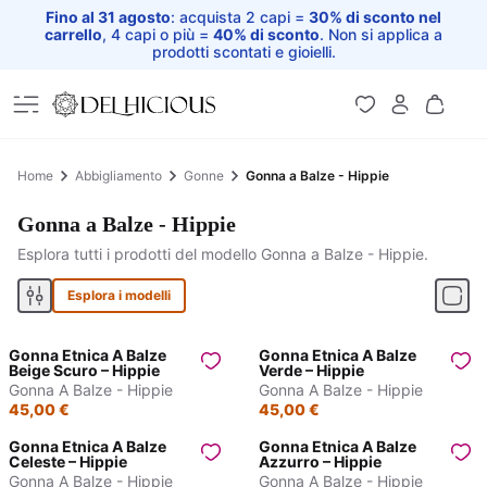
Fino al 31 agosto
: acquista 2 capi =
30% di sconto nel
carrello
, 4 capi o più =
40% di sconto
. Non si applica a
prodotti scontati e gioielli.
Home
Home
Abbigliamento
Gonne
Gonna a Balze - Hippie
Gonna a Balze - Hippie
Esplora tutti i prodotti del modello Gonna a Balze - Hippie.
Esplora i modelli
Gonna Etnica A Balze
Gonna Etnica A Balze
Beige Scuro – Hippie
Verde – Hippie
Gonna A Balze - Hippie
Gonna A Balze - Hippie
45,00 €
45,00 €
Gonna Etnica A Balze
Gonna Etnica A Balze
Celeste – Hippie
Azzurro – Hippie
Gonna A Balze - Hippie
Gonna A Balze - Hippie