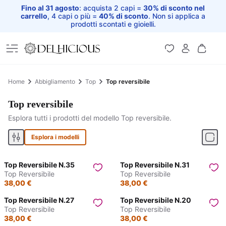
Fino al 31 agosto
: acquista 2 capi =
30% di sconto nel
carrello
, 4 capi o più =
40% di sconto
. Non si applica a
prodotti scontati e gioielli.
Home
Home
Abbigliamento
Top
Top reversibile
Top reversibile
Esplora tutti i prodotti del modello Top reversibile.
Esplora i modelli
Top Reversibile N.35
Top Reversibile N.31
Top Reversibile
Top Reversibile
38,00 €
38,00 €
Top Reversibile N.27
Top Reversibile N.20
Top Reversibile
Top Reversibile
38,00 €
38,00 €