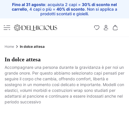
Fino al 31 agosto
: acquista 2 capi =
30% di sconto nel
carrello
, 4 capi o più =
40% di sconto
. Non si applica a
prodotti scontati e gioielli.
Home
Home
In dolce attesa
In dolce attesa
Accompagnare una persona durante la gravidanza è per noi un
grande onore. Per questo abbiamo selezionato capi pensati per
seguire il corpo che cambia, offrendo comfort, libertà e
sostegno in un momento così delicato e importante. Modelli con
elastici, volumi morbidi e costruzioni wrap sono studiati per
adattarsi al pancione e continuare a essere indossati anche nel
periodo successivo
Caftano Lungo
Kimono Corto -
Kimono Corto
Blusa Pantalone
Kerala
Gonna Lunga a
Gonna a Balze -
Patchwork
Trasformista -
Gonna - Calcutta
Pantagonna - Jasmin
Portafoglio - India
Hippie
Abito - Caftano
Pantalone Afgano -