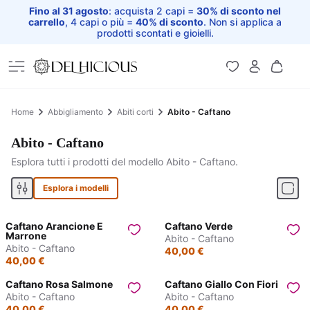
Fino al 31 agosto
: acquista 2 capi =
30% di sconto nel
carrello
, 4 capi o più =
40% di sconto
. Non si applica a
prodotti scontati e gioielli.
Home
Home
Abbigliamento
Abiti corti
Abito - Caftano
Abito - Caftano
Esplora tutti i prodotti del modello Abito - Caftano.
Esplora i modelli
Caftano Arancione E
Caftano Verde
Marrone
Abito - Caftano
Abito - Caftano
40,00 €
40,00 €
Caftano Rosa Salmone
Caftano Giallo Con Fiori
Abito - Caftano
Abito - Caftano
40,00 €
40,00 €