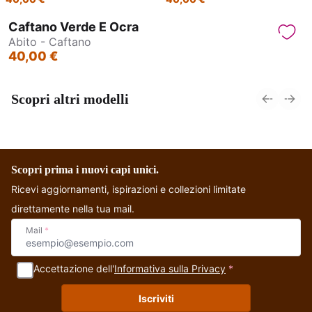
Caftano Verde E Ocra
Abito - Caftano
40,00 €
Scopri altri modelli
Abitino con maniche
Abito Corto -
A
corte - Haryana
Mandala
Scopri prima i nuovi capi unici.
Ricevi aggiornamenti, ispirazioni e collezioni limitate
direttamente nella tua mail.
Mail
*
Accettazione dell'
Informativa sulla Privacy
*
Iscriviti