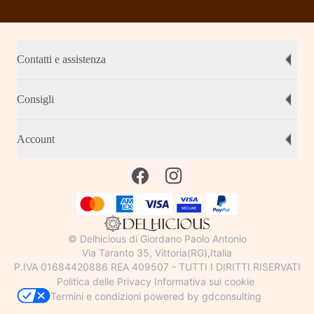
Contatti e assistenza
Consigli
Account
© Delhicious di Giordano Paolo Antonio
Via Taranto 35, Vittoria(RG),Italia
P.IVA 01684420886 REA 409507 - TUTTI I DIRITTI RISERVATI
Politica delle Privacy
Informativa sui cookie
Termini e condizioni
powered by gdconsulting