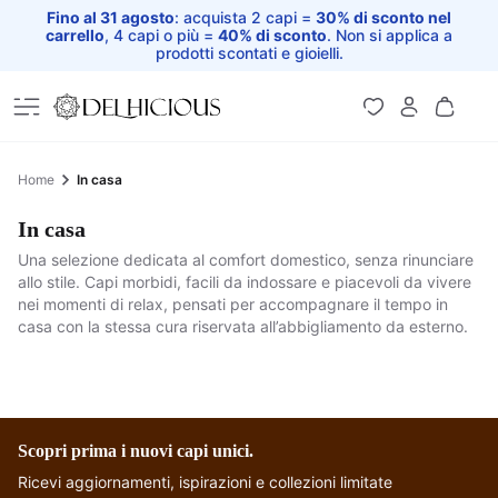
Fino al 31 agosto
: acquista 2 capi =
30% di sconto nel
carrello
, 4 capi o più =
40% di sconto
. Non si applica a
prodotti scontati e gioielli.
Home
Home
In casa
In casa
Una selezione dedicata al comfort domestico, senza rinunciare
allo stile. Capi morbidi, facili da indossare e piacevoli da vivere
nei momenti di relax, pensati per accompagnare il tempo in
casa con la stessa cura riservata all’abbigliamento da esterno.
Blusa Pantalone
Pantalone Afgano -
Pigiami in sari
Pantalone - Gela
Trasformista -
Goa
Pantalone Afgano -
Pantaloncino in
Pantamaglia
Catania
Cotone - Donna -
Ortigia
Scopri prima i nuovi capi unici.
Ricevi aggiornamenti, ispirazioni e collezioni limitate