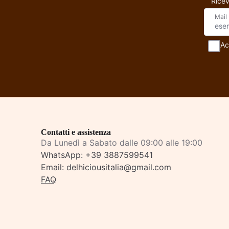
Ricev
Mail
Ac
Contatti e assistenza
Da Lunedì a Sabato dalle 09:00 alle 19:00
WhatsApp:
+39 3887599541
Email:
delhiciousitalia@gmail.com
FAQ