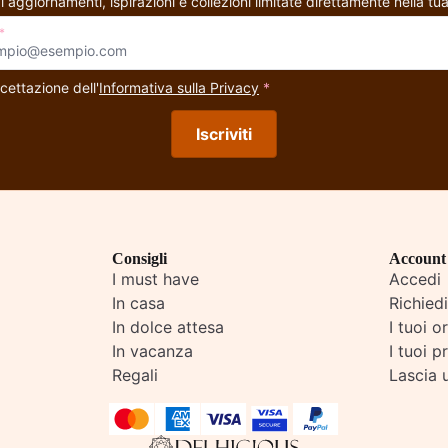
i aggiornamenti, ispirazioni e collezioni limitate direttamente nella tua
*
cettazione dell'
Informativa sulla Privacy
*
Iscriviti
Consigli
Account
I must have
Accedi
In casa
Richied
In dolce attesa
I tuoi o
In vacanza
I tuoi pr
Regali
Lascia 