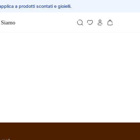
applica a prodotti scontati e gioielli.
 Siamo
Wrap Top Manica larga
- Gandhi