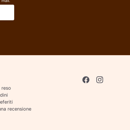
 mail.
i reso
rdini
eferiti
una recensione