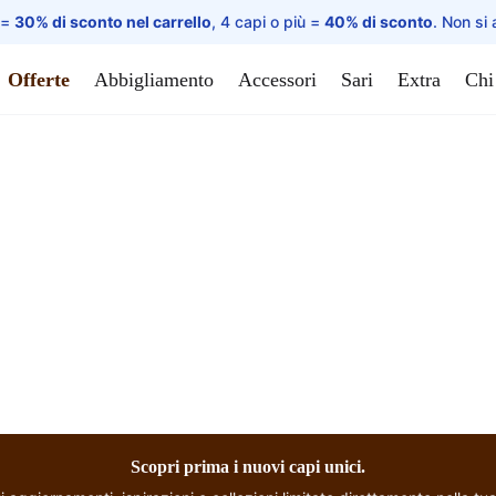
 =
30% di sconto nel carrello
, 4 capi o più =
40% di sconto
. Non si 
Offerte
Abbigliamento
Accessori
Sari
Extra
Chi
Choli Top Tradizionale
Wrap top - Bengala
Scopri prima i nuovi capi unici.