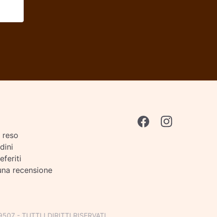
i reso
rdini
eferiti
una recensione
07 - TUTTI I DIRITTI RISERVATI