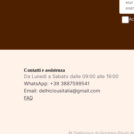
Mail
Ac
Contatti e assistenza
Da Lunedì a Sabato dalle 09:00 alle 19:00
WhatsApp:
+39 3887599541
Email:
delhiciousitalia@gmail.com
FAQ
© Delhicious di Giordano Paolo A