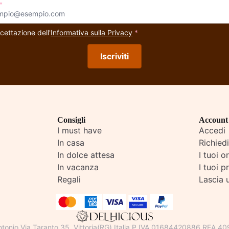
*
cettazione dell'
Informativa sulla Privacy
*
Iscriviti
Consigli
Account
I must have
Accedi
In casa
Richied
In dolce attesa
I tuoi o
In vacanza
I tuoi pr
Regali
Lascia 
ntonio
Via Taranto 35, Vittoria(RG),Italia
P.IVA 01684420886 REA 4095