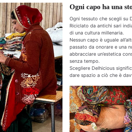
Ogni capo ha una st
Ogni tessuto che scegli su D
Riciclato da antichi sari india
di una cultura millenaria.
Nessun capo è uguale all’altr
passato da onorare e una nu
abbracciare un’estetica cons
senza tempo.
Scegliere Delhicious signific
dare spazio a ciò che è davv