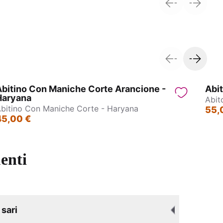
ne
Collane Indiane in Ottone
bitino Con Maniche Corte Arancione -
Abit
Haryana
Abit
bitino Con Maniche Corte - Haryana
55,
45,00 €
enti
sari