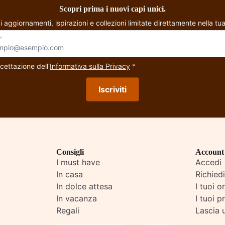
Scopri prima i nuovi capi unici.
i aggiornamenti, ispirazioni e collezioni limitate direttamente nella tua
*
cettazione dell'
Informativa sulla Privacy
*
Iscriviti
Consigli
Account
I must have
Accedi
In casa
Richied
In dolce attesa
I tuoi o
In vacanza
I tuoi pr
Regali
Lascia 