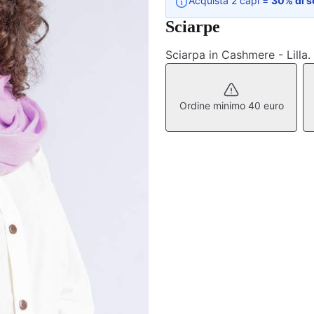
Acquista 2 capi =
30% di s
Sciarpe
Sciarpa in Cashmere - Lill
Ordine minimo 40 euro