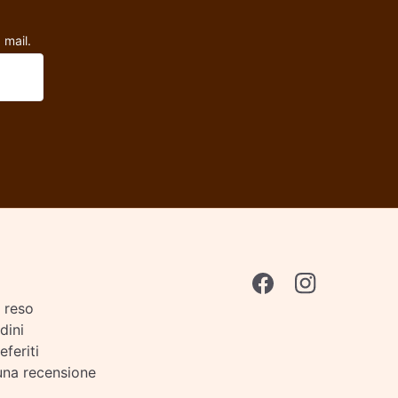
 mail.
i reso
rdini
eferiti
una recensione