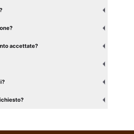
?
ione?
nto accettate?
i?
richiesto?