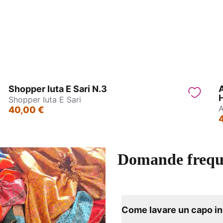
ane Indiane in Ottone
Orecchini Indiani in Otto
Shopper Iuta E Sari N.3
A
Shopper Iuta E Sari
A
40,00 €
Domande frequ
Come lavare un capo in 