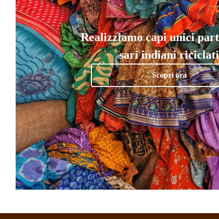
Realizziamo capi unici par
sari indiani riciclati
Scopri ora