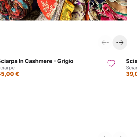
ciarpa In Cashmere - Grigio
Scia
ciarpe
Scia
55,00 €
39,