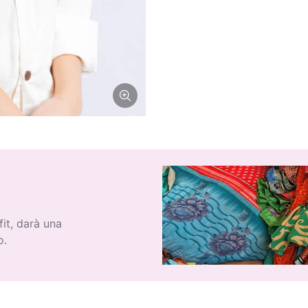
fit, darà una
o.