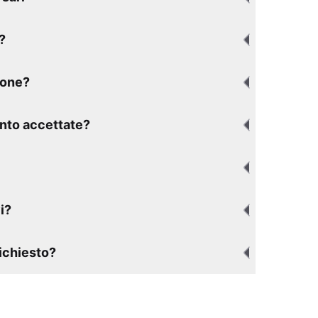
?
ione?
nto accettate?
i?
richiesto?