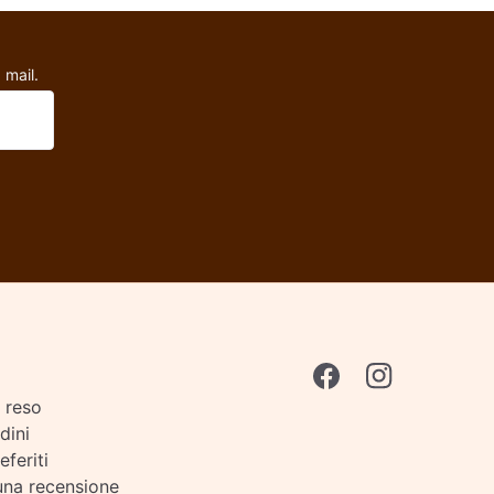
 mail.
i reso
rdini
eferiti
una recensione