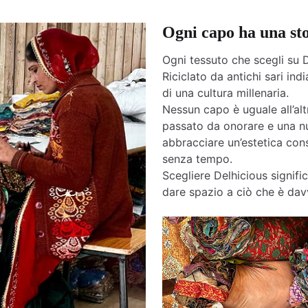
Ogni capo ha una st
Ogni tessuto che scegli su D
Riciclato da antichi sari india
di una cultura millenaria.
Nessun capo è uguale all’altr
passato da onorare e una nu
abbracciare un’estetica cons
senza tempo.
Scegliere Delhicious signific
dare spazio a ciò che è davv