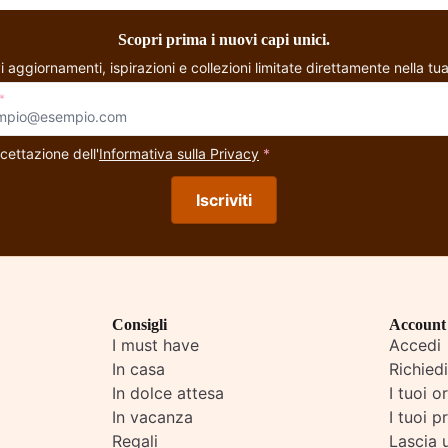
Scopri prima i nuovi capi unici.
i aggiornamenti, ispirazioni e collezioni limitate direttamente nella tua
*
cettazione dell'
Informativa sulla Privacy
*
Iscriviti
Consigli
Account
I must have
Accedi
In casa
Richied
In dolce attesa
I tuoi o
In vacanza
I tuoi pr
Regali
Lascia 