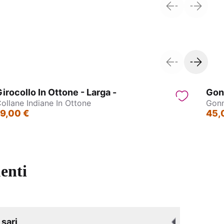
Pantagonna - Jasmin
irocollo In Ottone - Larga -
Gonn
ollane Indiane In Ottone
Gonn
19,00 €
45,
enti
sari