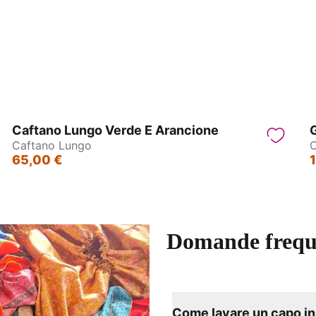
p Manica larga - Gandhi
Kimono - Tibet
Caftano Lungo Verde E Arancione
G
Caftano Lungo
C
65,00 €
Domande frequ
Come lavare un capo in 