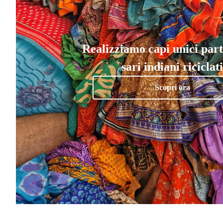
Realizziamo capi unici par
sari indiani riciclati
Scopri ora