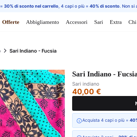
 =
30% di sconto nel carrello
, 4 capi o più =
40% di sconto
. Non si 
Offerte
Abbigliamento
Accessori
Sari
Extra
Chi
o
Sari Indiano - Fucsia
Sari Indiano - Fucsi
Sari indiano
40,00 €
Acquista 4 capi o più =
40%