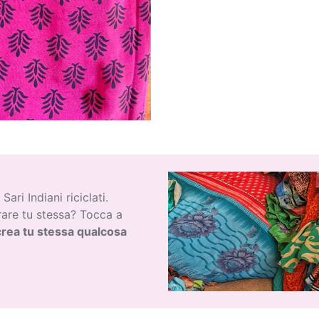
ari Indiani riciclati.
rare tu stessa? Tocca a
crea tu stessa qualcosa