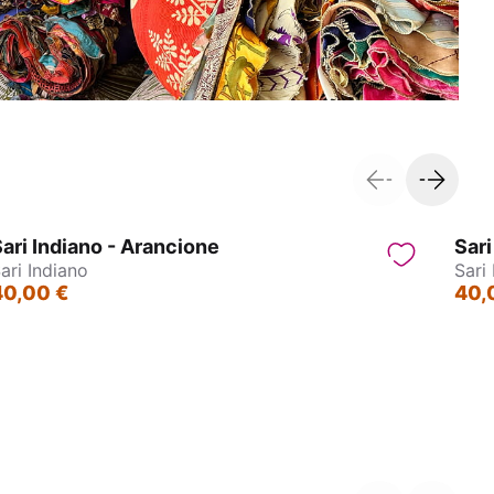
ari Indiano - Arancione
Sari
ari Indiano
Sari
40,00 €
40,