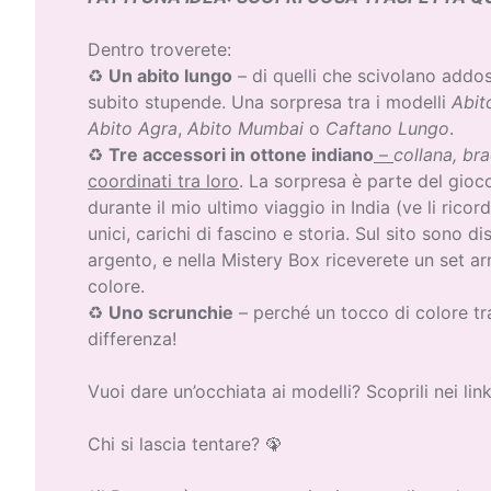
Dentro troverete:
♻
Un abito lungo
– di quelli che scivolano addos
subito stupende. Una sorpresa tra i modelli
Abit
Abito Agra
,
Abito Mumbai
o
Caftano Lungo
.
♻
Tre accessori in ottone indiano
–
collana, bra
coordinati tra loro
. La sorpresa è parte del gioco
durante il mio ultimo viaggio in India (ve li ricord
unici, carichi di fascino e storia. Sul sito sono di
argento, e nella Mistery Box riceverete un set a
colore.
♻
Uno scrunchie
– perché un tocco di colore tra
differenza!
Vuoi dare un’occhiata ai modelli? Scoprili nei link
Chi si lascia tentare? 🦚