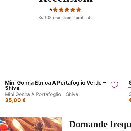
5
Su 103 recensioni certificate
Mistery box
Wrap Top Manica larga - G
Mini Gonna Etnica A Portafoglio Verde –
G
Shiva
–
Mini Gonna A Portafoglio - Shiva
G
35,00 €
Domande frequ