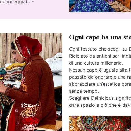
to danneggiato -
Ogni capo ha una st
Ogni tessuto che scegli su D
Riciclato da antichi sari india
di una cultura millenaria.
Nessun capo è uguale all’altr
passato da onorare e una nu
abbracciare un’estetica cons
senza tempo.
Scegliere Delhicious signific
dare spazio a ciò che è davv