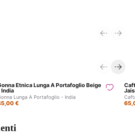
andhi
Kimono - Tibet
onna Etnica Lunga A Portafoglio Beige
Caft
 India
Jai
onna Lunga A Portafoglio - India
Caft
45,00 €
65,
enti