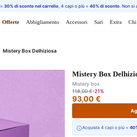
 =
30% di sconto nel carrello
, 4 capi o più =
40% di sconto
. Non si 
Offerte
Abbigliamento
Accessori
Sari
Extra
Chi
Mistery Box Delhiziosa
Mistery Box Delhizi
Mistery box
118,00 €
-21%
93,00 €
Ag
Acquista 4 capi o più =
40%