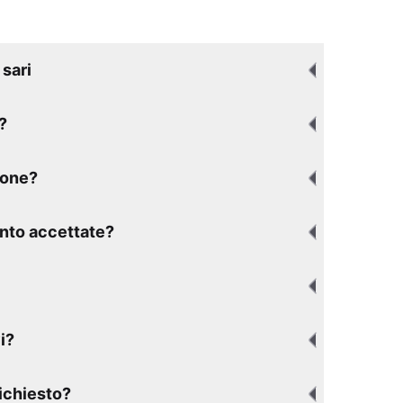
sari
?
ione?
nto accettate?
i?
richiesto?