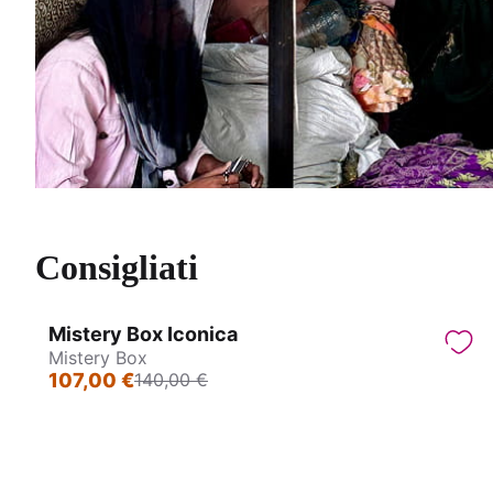
Consigliati
Mistery Box Iconica
Sconto prodotto
Mistery Box
33€
107,00 €
140,00 €