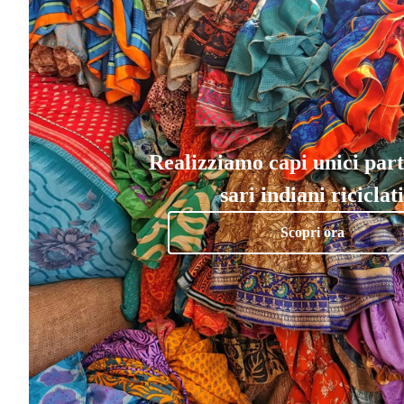
Realizziamo capi unici par
sari indiani riciclati
Scopri ora