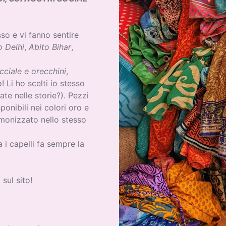
so e vi fanno sentire
o Delhi
,
Abito Bihar
,
cciale e orecchini
,
! Li ho scelti io stesso
ate nelle storie?). Pezzi
sponibili nei colori oro e
rmonizzato nello stesso
 i capelli fa sempre la
 sul sito!