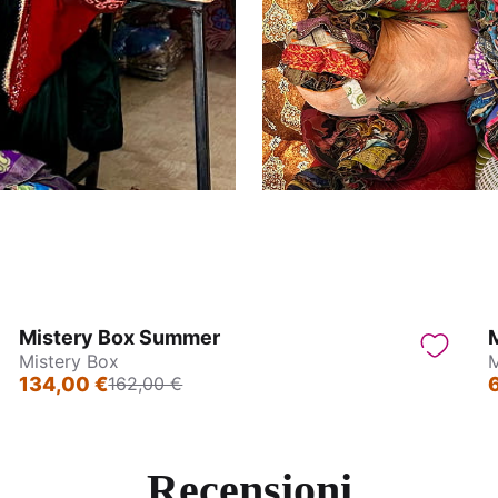
Mistery Box Summer
M
Sconto prodotto
Mistery Box
M
28€
134,00 €
162,00 €
Recensioni