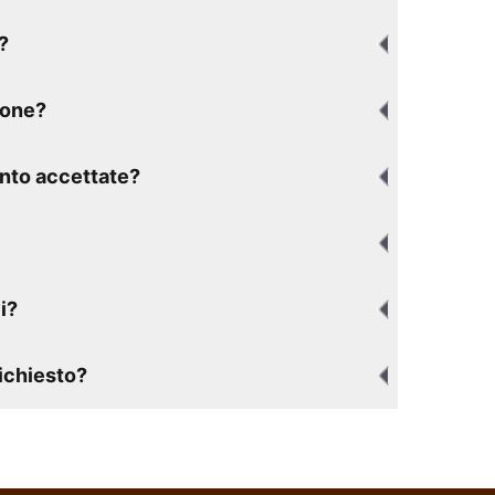
?
ione?
nto accettate?
i?
richiesto?