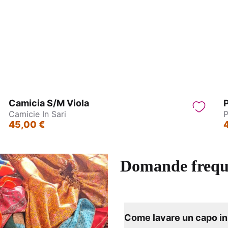
Mistery box
Wrap Top Manica larga - G
Camicia S/M Viola
P
Camicie In Sari
P
45,00 €
Domande frequ
Come lavare un capo in 