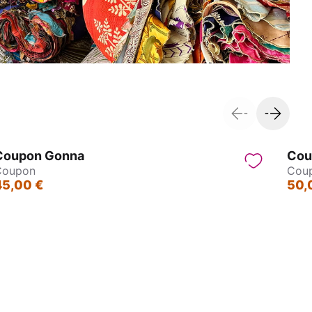
Coupon Gonna
Cou
Coupon
Cou
45,00 €
50,