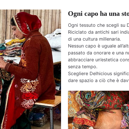
Ogni capo ha una st
Ogni tessuto che scegli su D
Riciclato da antichi sari india
di una cultura millenaria.
Nessun capo è uguale all’altr
passato da onorare e una nu
abbracciare un’estetica cons
senza tempo.
Scegliere Delhicious signific
dare spazio a ciò che è davv