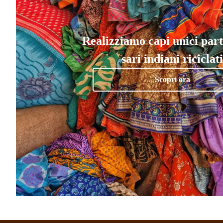
Realizziamo capi unici par
sari indiani riciclati
Scopri ora