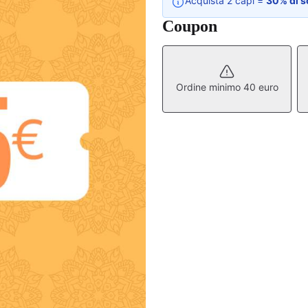
Acquista 2 capi =
30% di s
Coupon
Ordine minimo 40 euro