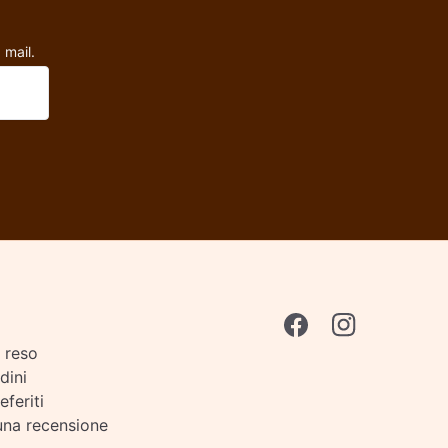
 mail.
i reso
rdini
eferiti
una recensione