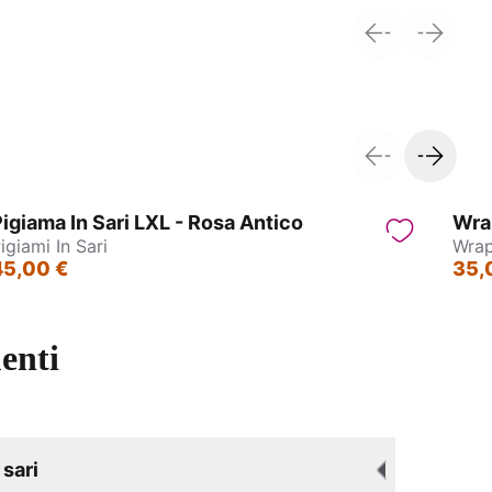
andhi
Kimono - Tibet
igiama In Sari LXL - Rosa Antico
Wra
igiami In Sari
Wrap
45,00 €
35,
enti
sari