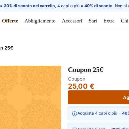
 =
30% di sconto nel carrello
, 4 capi o più =
40% di sconto
. Non si 
Offerte
Abbigliamento
Accessori
Sari
Extra
Chi
n 25€
Coupon 25€
Coupon
25,00 €
Ag
Acquista 4 capi o più =
40%