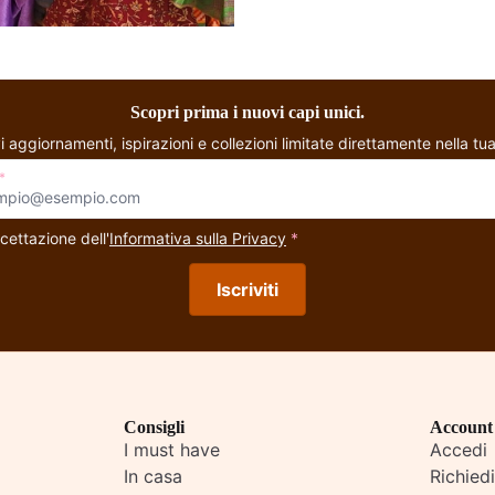
Scopri prima i nuovi capi unici.
i aggiornamenti, ispirazioni e collezioni limitate direttamente nella tua
*
cettazione dell'
Informativa sulla Privacy
*
Iscriviti
Consigli
Account
I must have
Accedi
In casa
Richied