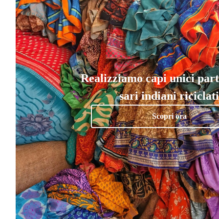
Realizziamo capi unici par
sari indiani riciclati
Scopri ora