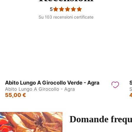
5
Su 103 recensioni certificate
eco in Gommalacca - Bangles
Collane Indiane in Otto
Abito Lungo A Girocollo Verde - Agra
S
Abito Lungo A Girocollo - Agra
S
55,00 €
Domande frequ