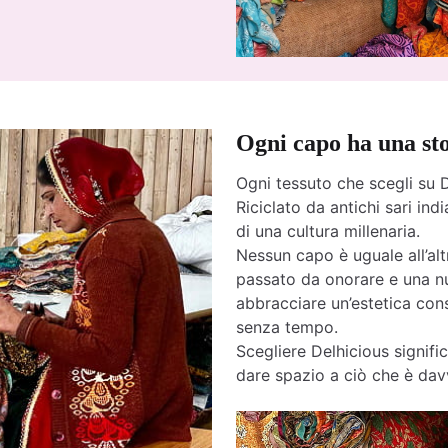
Ogni capo ha una st
Ogni tessuto che scegli su D
Riciclato da antichi sari india
di una cultura millenaria.
Nessun capo è uguale all’altr
passato da onorare e una nu
abbracciare un’estetica cons
senza tempo.
Scegliere Delhicious signific
dare spazio a ciò che è davv