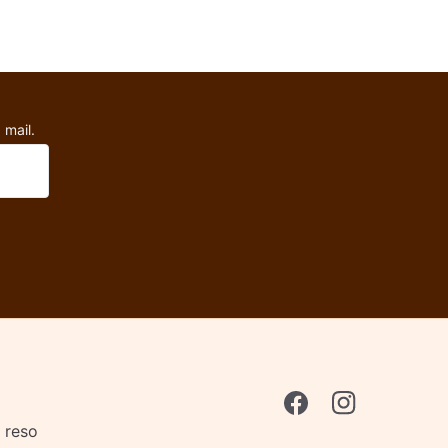
 mail.
i reso