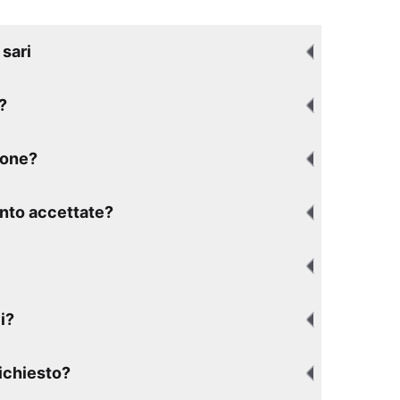
sari
?
ione?
nto accettate?
i?
richiesto?