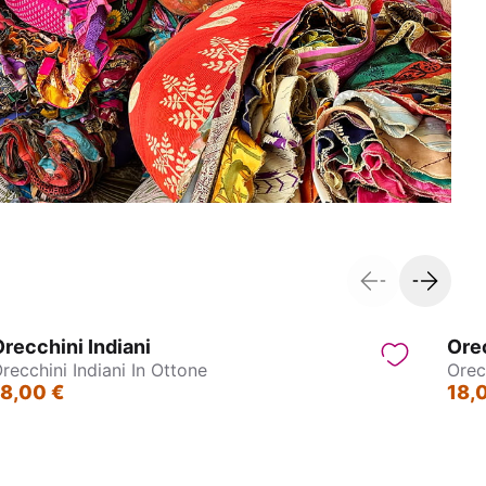
recchini Indiani
Orec
recchini Indiani In Ottone
Orec
18,00 €
18,