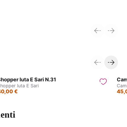
ne
Collane Indiane in Ottone
hopper Iuta E Sari N.31
Cam
hopper Iuta E Sari
Cami
40,00 €
45,
enti