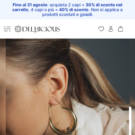
Fino al 31 agosto
: acquista 2 capi =
30% di sconto nel
carrello
, 4 capi o più =
40% di sconto
. Non si applica a
prodotti scontati e gioielli.
Home