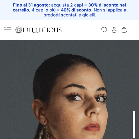
Fino al 31 agosto
: acquista 2 capi =
30% di sconto nel
carrello
, 4 capi o più =
40% di sconto
. Non si applica a
prodotti scontati e gioielli.
Home