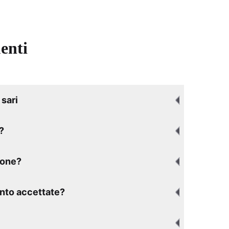
enti
sari
?
ione?
nto accettate?