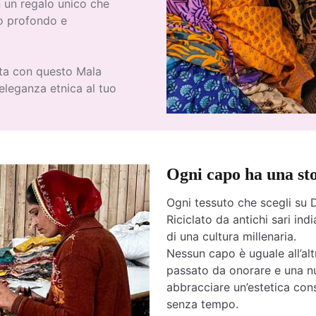
n un regalo unico che
ro profondo e
ita con questo Mala
eleganza etnica al tuo
Ogni capo ha una st
Ogni tessuto che scegli su D
Riciclato da antichi sari india
di una cultura millenaria.
Nessun capo è uguale all’altr
passato da onorare e una nu
abbracciare un’estetica cons
senza tempo.