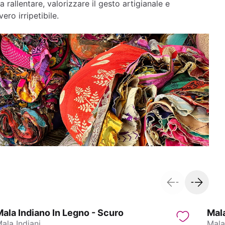
a rallentare, valorizzare il gesto artigianale e
ero irripetibile.
ala Indiano In Legno - Scuro
Mala
ala Indiani
Mala