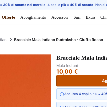
 =
30% di sconto nel carrello
, 4 capi o più =
40% di sconto
. Non si 
Offerte
Abbigliamento
Accessori
Sari
Extra
Chi
diani
Bracciale Mala Indiano Rudraksha - Ciuffo Rosso
Bracciale Mala Indi
Mala Indiani
10,00 €
Ag
Acquista 4 capi o più =
40%