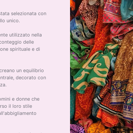
stata selezionata con
llo unico.
nte utilizzato nella
 conteggio delle
ne spirituale e di
creano un equilibrio
entrale, decorato con
zza.
omini e donne che
o il loro stile
all'abbigliamento