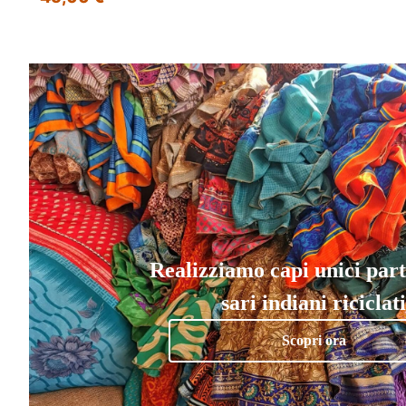
Realizziamo capi unici par
sari indiani riciclati
Scopri ora