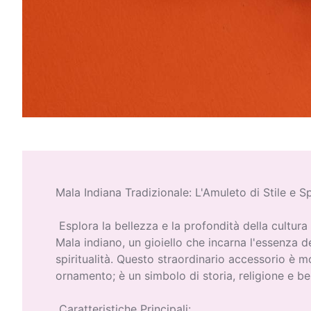
Mala Indiana Tradizionale: L'Amuleto di Stile e Spi
Esplora la bellezza e la profondità della cultura 
Mala indiano, un gioiello che incarna l'essenza de
spiritualità. Questo straordinario accessorio è m
ornamento; è un simbolo di storia, religione e b
Caratteristiche Principali: