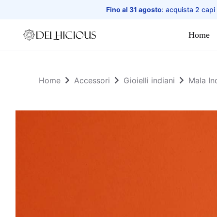
Fino al 31 agosto
: acquista 2 capi
Home
Home
Home
Accessori
Gioielli indiani
Mala In