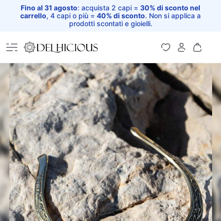
Fino al 31 agosto
: acquista 2 capi =
30% di sconto nel
carrello
, 4 capi o più =
40% di sconto
. Non si applica a
prodotti scontati e gioielli.
Home