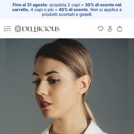
Fino al 31 agosto
: acquista 2 capi =
30% di sconto nel
carrello
, 4 capi o più =
40% di sconto
. Non si applica a
prodotti scontati e gioielli.
Home