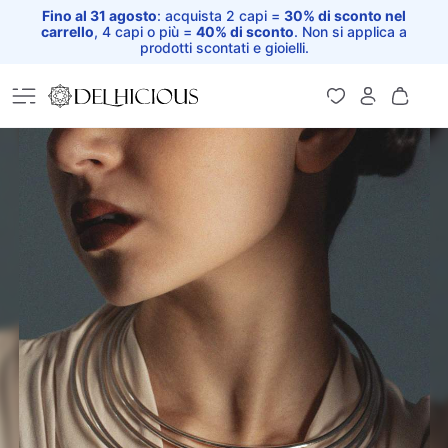
Fino al 31 agosto
: acquista 2 capi =
30% di sconto nel
carrello
, 4 capi o più =
40% di sconto
. Non si applica a
prodotti scontati e gioielli.
Home