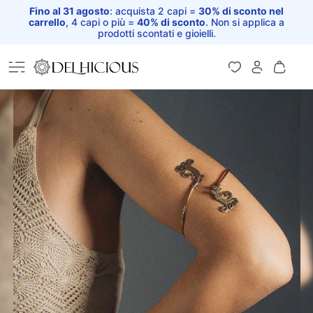
Fino al 31 agosto
: acquista 2 capi =
30% di sconto nel
carrello
, 4 capi o più =
40% di sconto
. Non si applica a
prodotti scontati e gioielli.
Home