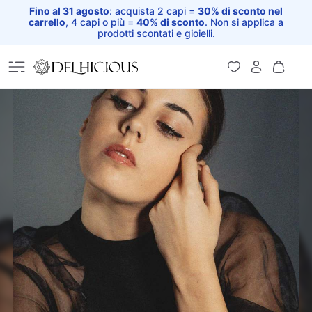
Fino al 31 agosto
: acquista 2 capi =
30% di sconto nel
carrello
, 4 capi o più =
40% di sconto
. Non si applica a
prodotti scontati e gioielli.
Home