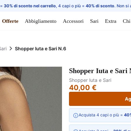
 =
30% di sconto nel carrello
, 4 capi o più =
40% di sconto
. Non si 
Offerte
Abbigliamento
Accessori
Sari
Extra
Chi
Sari
Shopper Iuta e Sari N.6
Shopper Iuta e Sari 
Shopper Iuta e Sari
40,00 €
Ag
Acquista 4 capi o più =
40%