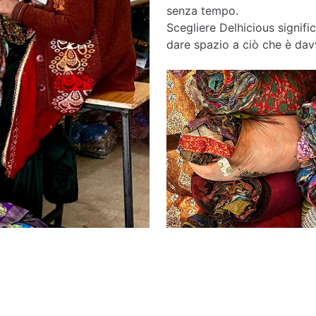
senza tempo.
Scegliere Delhicious signific
dare spazio a ciò che è davv