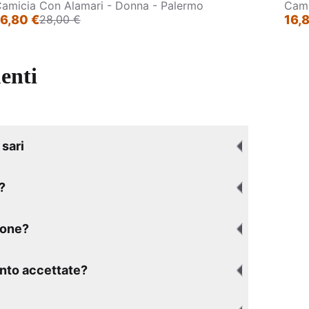
amicia Con Alamari - Donna - Palermo
Cami
40%
40
16,80 €
28,00 €
16,
enti
sari
?
ione?
nto accettate?