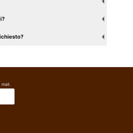
i?
richiesto?
 mail.