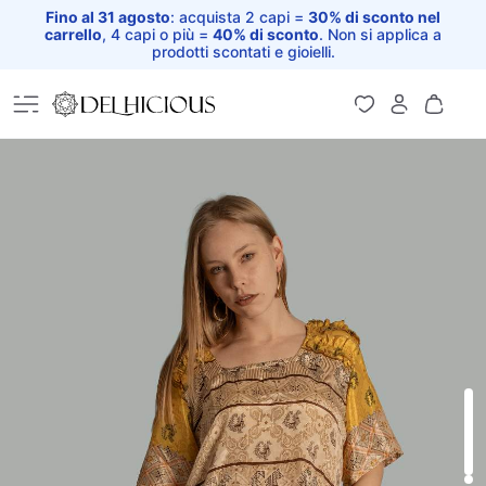
Fino al 31 agosto
: acquista 2 capi =
30% di sconto nel
carrello
, 4 capi o più =
40% di sconto
. Non si applica a
prodotti scontati e gioielli.
Home