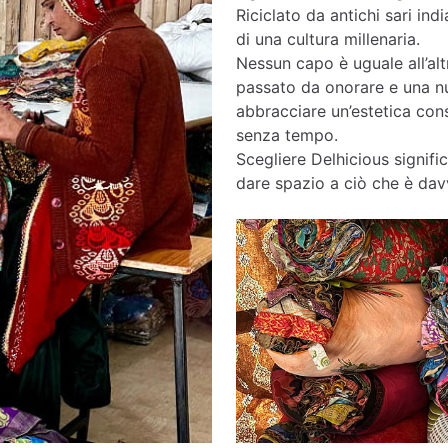
Riciclato da antichi sari india
di una cultura millenaria.
Nessun capo è uguale all’altr
passato da onorare e una nu
abbracciare un’estetica cons
senza tempo.
Scegliere Delhicious signific
dare spazio a ciò che è davv