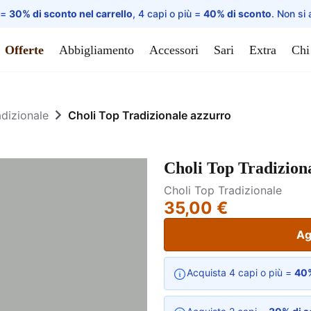
 =
30% di sconto nel carrello
, 4 capi o più =
40% di sconto
. Non si 
Offerte
Abbigliamento
Accessori
Sari
Extra
Chi
adizionale
Choli Top Tradizionale azzurro
Choli Top Tradizion
Choli Top Tradizionale
35,00 €
Ag
Acquista 4 capi o più =
40%