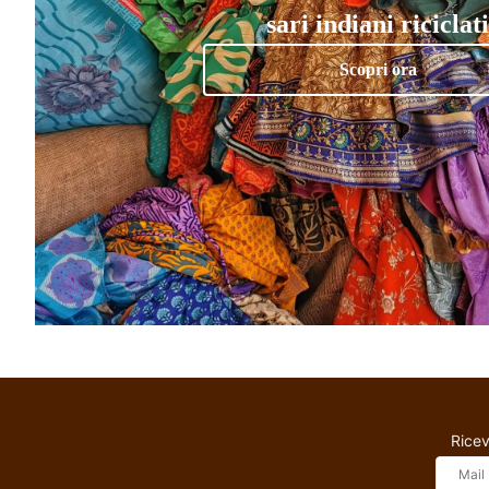
sari indiani riciclati
Scopri ora
Ricev
Mail