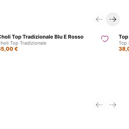
holi Top Tradizionale Blu E Rosso
Top 
holi Top Tradizionale
Top 
35,00 €
38,
andhi
Wrap top - Bengala