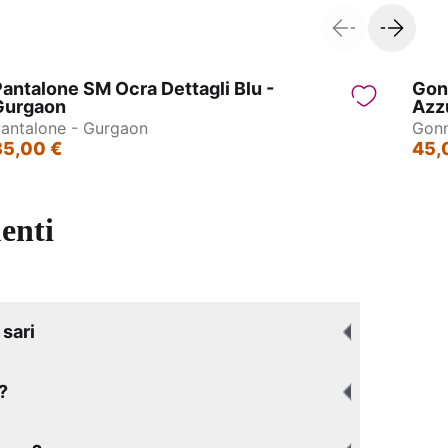
antalone SM Ocra Dettagli Blu -
Gon
Gurgaon
Azzu
antalone - Gurgaon
Gonn
35,00 €
45,
enti
sari
?