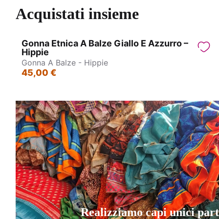
Acquistati insieme
Gonna Etnica A Balze Giallo E Azzurro –
Hippie
Gonna A Balze - Hippie
45,00 €
Realizziamo capi unici par