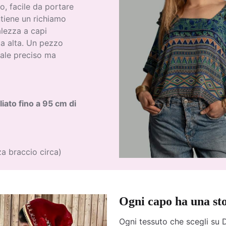
to, facile da portare
antiene un richiamo
alezza a capi
a alta. Un pezzo
rale preciso ma
liato fino a 95 cm di
a braccio circa)
Ogni capo ha una st
Ogni tessuto che scegli su D