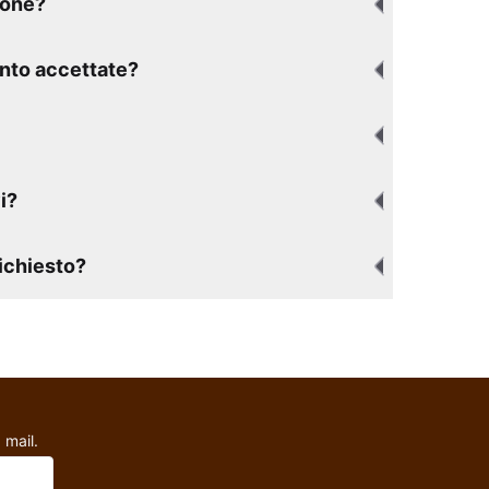
ione?
nto accettate?
i?
richiesto?
 mail.