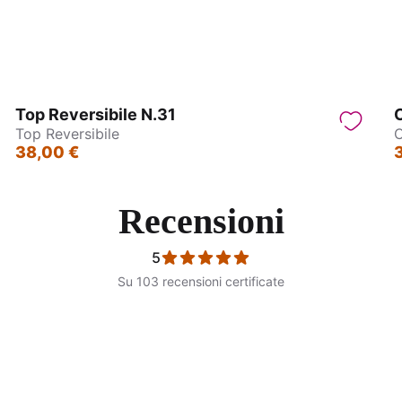
Top Reversibile N.31
C
Top Reversibile
C
38,00 €
Recensioni
5
Su 103 recensioni certificate
li Top Tradizionale
Wrap Top Manica larga - G