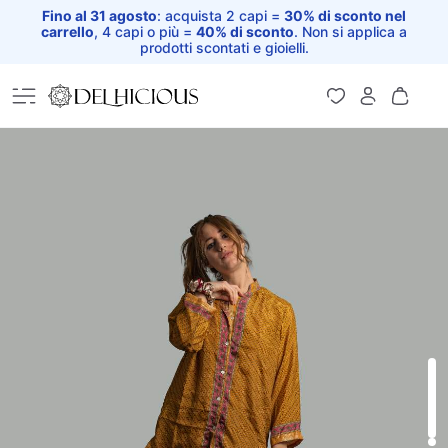
Fino al 31 agosto
: acquista 2 capi =
30% di sconto nel
carrello
, 4 capi o più =
40% di sconto
. Non si applica a
prodotti scontati e gioielli.
Home