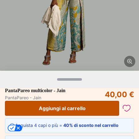
PantaPareo multicolor - Jain
40,00 €
PantaPareo - Jain
Aggiungi al carrello
Acquista 4 capi o più =
40% di sconto nel carrello