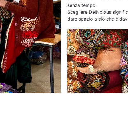
senza tempo.
Scegliere Delhicious signific
dare spazio a ciò che è davv