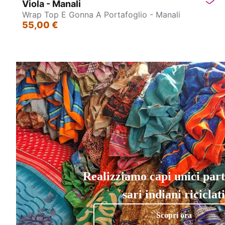
Viola - Manali
Wrap Top E Gonna A Portafoglio - Manali
55,00 €
Realizziamo capi unici par
sari indiani riciclati
Scopri ora