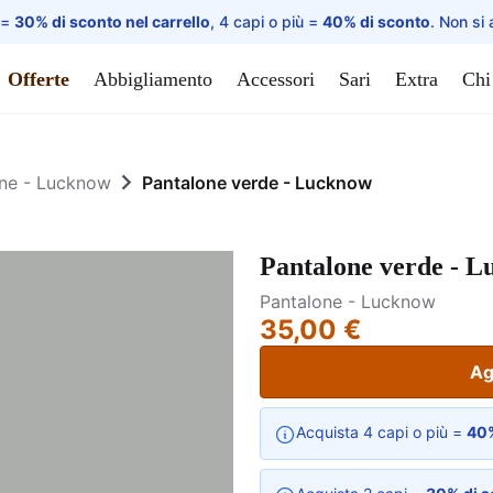
 =
30% di sconto nel carrello
, 4 capi o più =
40% di sconto
. Non si 
Offerte
Abbigliamento
Accessori
Sari
Extra
Chi
ne - Lucknow
Pantalone verde - Lucknow
Pantalone verde - 
Pantalone - Lucknow
35,00 €
Ag
Acquista 4 capi o più =
40%