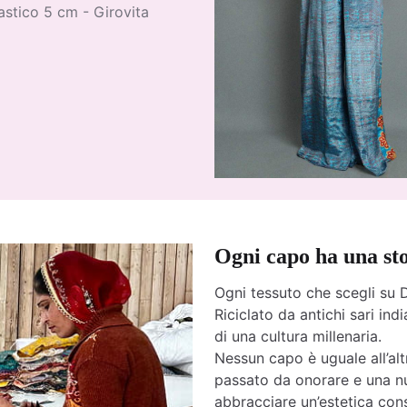
stico 5 cm - Girovita
Ogni capo ha una st
Ogni tessuto che scegli su D
Riciclato da antichi sari india
di una cultura millenaria.
Nessun capo è uguale all’altr
passato da onorare e una nu
abbracciare un’estetica cons