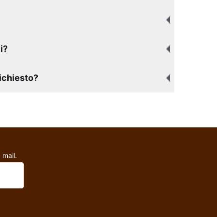
i?
richiesto?
 mail.