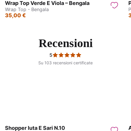
Wrap Top Verde E Viola – Bengala
Wrap Top - Bengala
P
35,00 €
Recensioni
5
Su 103 recensioni certificate
ntagonna - Jasmin
PantaPareo - Jain
Shopper Iuta E Sari N.10
A