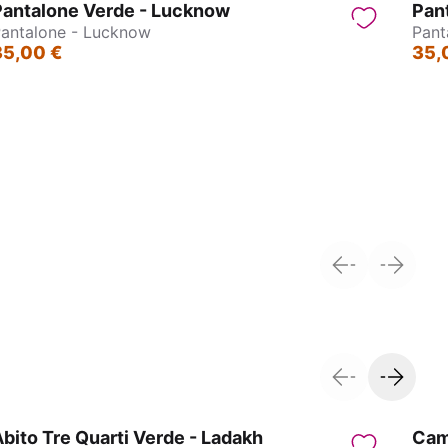
Pantalone Verde - Lucknow
Pan
antalone - Lucknow
Pant
35,00 €
35,
Pantagonna - Jasmin
bito Tre Quarti Verde - Ladakh
Cami
Sco