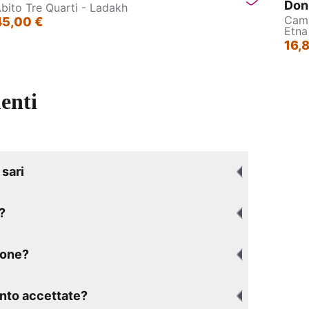
Don
bito Tre Quarti - Ladakh
Cami
45,00 €
40
Etna
16,
enti
sari
?
ione?
nto accettate?