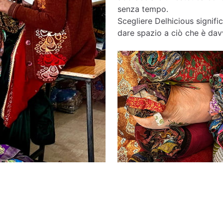
senza tempo.
Scegliere Delhicious signific
dare spazio a ciò che è davv