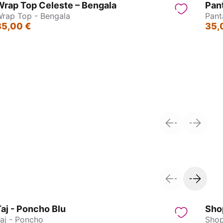
Wrap Top Celeste – Bengala
Pan
rap Top - Bengala
Pant
35,00 €
35,
Pantagonna - Jasmin
aj - Poncho Blu
Shop
aj - Poncho
Shop