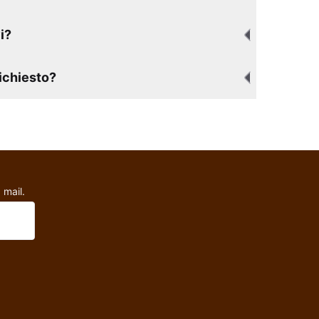
i?
richiesto?
 mail.