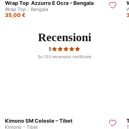
Wrap Top Azzurro E Ocra – Bengala
Wrap Top - Bengala
W
35,00 €
Recensioni
5
Su 103 recensioni certificate
ntagonna - Jasmin
PantaPareo - Jain
Kimono SM Celeste – Tibet
T
Kimono - Tibet
T