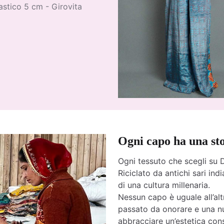
stico 5 cm - Girovita
Ogni capo ha una st
Ogni tessuto che scegli su D
Riciclato da antichi sari india
di una cultura millenaria.
Nessun capo è uguale all’altr
passato da onorare e una nu
abbracciare un’estetica cons