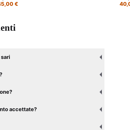
45,00 €
40,
enti
sari
?
ione?
nto accettate?