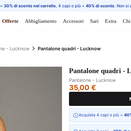
 =
30% di sconto nel carrello
, 4 capi o più =
40% di sconto
. Non si 
Offerte
Abbigliamento
Accessori
Sari
Extra
Chi
ne - Lucknow
Pantalone quadri - Lucknow
Pantalone quadri -
Pantalone - Lucknow
35,00 €
Acquista 4 capi o più =
40%