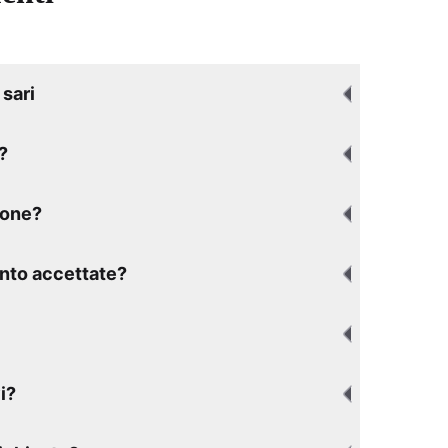
sari
?
ione?
nto accettate?
i?