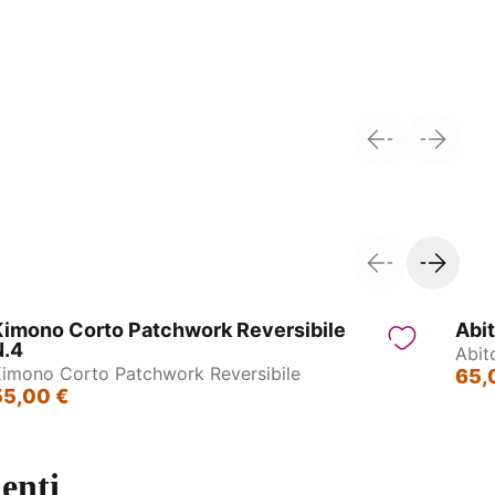
Pantagonna - Jasmin
Kimono Corto Patchwork Reversibile
Abit
N.4
Abit
imono Corto Patchwork Reversibile
65,
55,00 €
enti