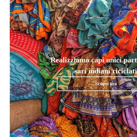
Realizziamo capi unici par
sari indiani riciclati
Scopri ora