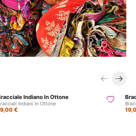
racciale Indiano In Ottone
Brac
racciali Indiani In Ottone
Bracc
19,00 €
19,