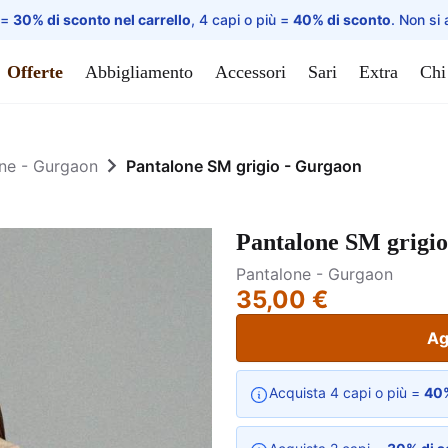
 =
30% di sconto nel carrello
, 4 capi o più =
40% di sconto
. Non si 
Offerte
Abbigliamento
Accessori
Sari
Extra
Chi
ne - Gurgaon
Pantalone SM grigio - Gurgaon
Pantalone SM grigi
Pantalone - Gurgaon
35,00 €
Ag
Acquista 4 capi o più =
40%