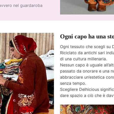
davvero nel guardaroba
Ogni capo ha una st
Ogni tessuto che scegli su D
Riciclato da antichi sari india
di una cultura millenaria.
Nessun capo è uguale all’altr
passato da onorare e una nu
abbracciare un’estetica cons
senza tempo.
Scegliere Delhicious signific
dare spazio a ciò che è davv