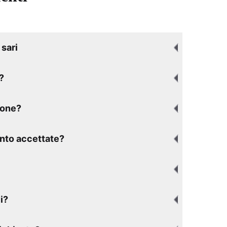
sari
?
ione?
nto accettate?
i?