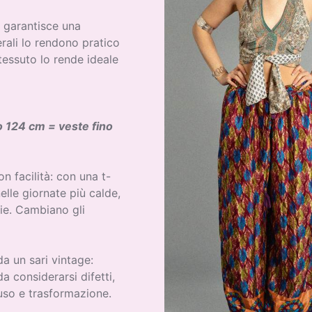
e garantisce una
erali lo rendono pratico
tessuto lo rende ideale
 124 cm = veste fino
 facilità: con una t-
elle giornate più calde,
die. Cambiano gli
a un sari vintage:
a considerarsi difetti,
uso e trasformazione.