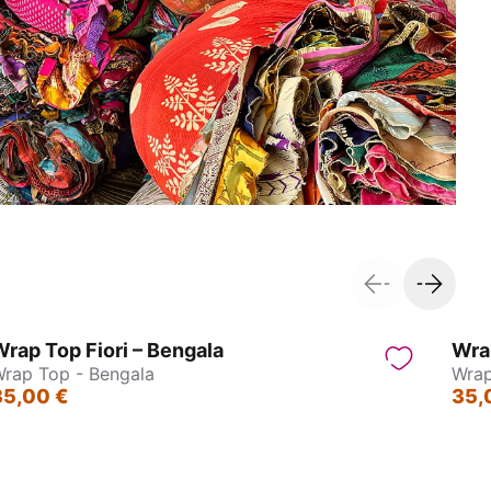
rap Top Fiori – Bengala
Wrap
rap Top - Bengala
Wrap
35,00 €
35,