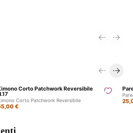
Pantagonna - Jasmin
Kimono Corto Patchwork Reversibile
Pare
.17
Pare
imono Corto Patchwork Reversibile
25,
55,00 €
enti