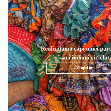
Realizziamo capi unici par
sari indiani riciclati
Scopri ora