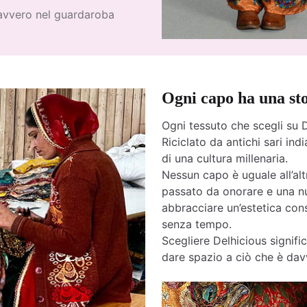
davvero nel guardaroba
Ogni capo ha una st
Ogni tessuto che scegli su D
Riciclato da antichi sari india
di una cultura millenaria.
Nessun capo è uguale all’altr
passato da onorare e una nu
abbracciare un’estetica cons
senza tempo.
Scegliere Delhicious signific
dare spazio a ciò che è davv