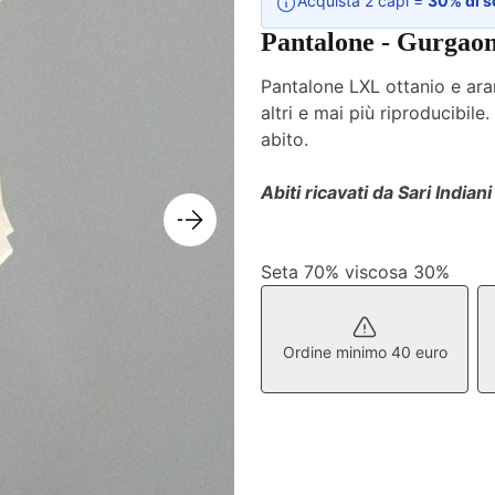
Acquista 2 capi =
30% di s
Pantalone - Gurgao
Pantalone LXL ottanio e ara
altri e mai più riproducibil
abito.
Abiti ricavati da Sari Indiani
Seta 70% viscosa 30%
Ordine minimo 40 euro