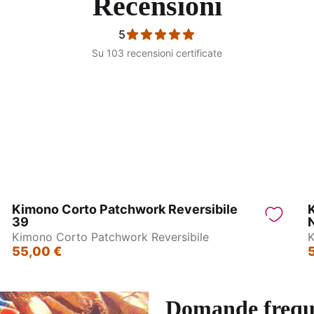
Recensioni
5
Su 103 recensioni certificate
PantaPareo - Jain
Pantagonna - Jasmin
Kimono Corto Patchwork Reversibile
39
N
Kimono Corto Patchwork Reversibile
K
55,00 €
Domande frequ