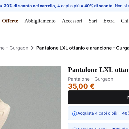
 =
30% di sconto nel carrello
, 4 capi o più =
40% di sconto
. Non si 
Offerte
Abbigliamento
Accessori
Sari
Extra
Chi
ne - Gurgaon
Pantalone LXL ottanio e arancione - Gurg
Pantalone LXL ottan
Pantalone - Gurgaon
35,00 €
Acquista 4 capi o più =
40%