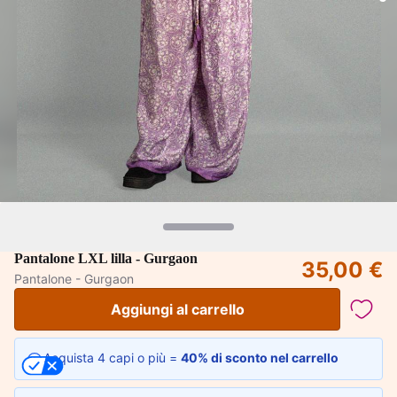
Pantalone LXL lilla - Gurgaon
35,00 €
Pantalone - Gurgaon
Aggiungi al carrello
Acquista 4 capi o più =
40% di sconto nel carrello