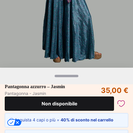
Pantagonna azzurro – Jasmin
35,00 €
Pantagonna - Jasmin
Non disponibile
Acquista 4 capi o più =
40% di sconto nel carrello