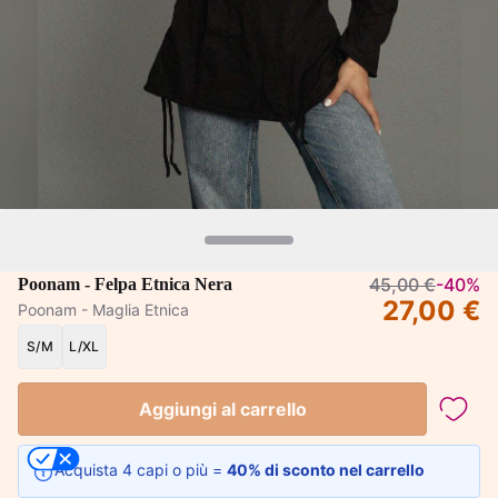
45,00 €
-40%
Poonam - Felpa Etnica Nera
27,00 €
Poonam - Maglia Etnica
S/M
L/XL
Aggiungi al carrello
Acquista 4 capi o più =
40% di sconto nel carrello