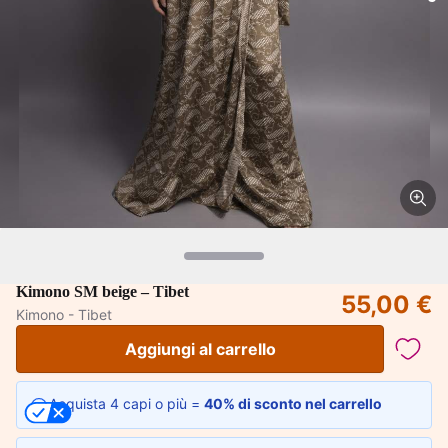
Kimono SM beige – Tibet
55,00 €
Kimono - Tibet
Aggiungi al carrello
Acquista 4 capi o più =
40% di sconto nel carrello