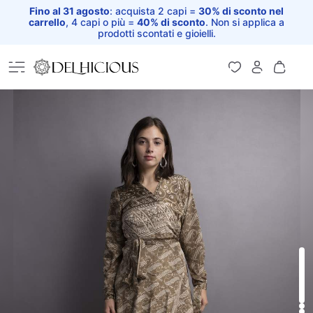
Fino al 31 agosto
: acquista 2 capi =
30% di sconto nel
carrello
, 4 capi o più =
40% di sconto
. Non si applica a
prodotti scontati e gioielli.
Home