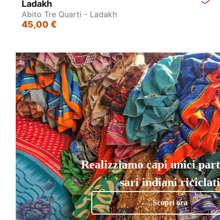
Ladakh
Abito Tre Quarti - Ladakh
45,00 €
Realizziamo capi unici par
sari indiani riciclati
Scopri ora