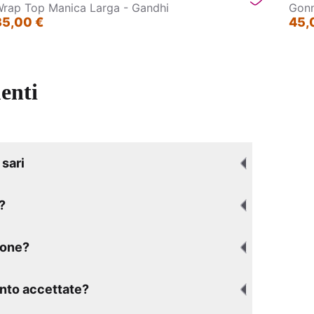
rap Top Manica Larga - Gandhi
Gonn
35,00 €
45,
enti
sari
?
ione?
nto accettate?