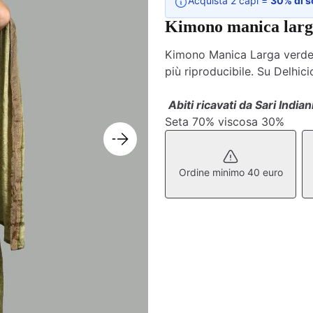
Acquista 2 capi =
30% di s
Kimono manica larga
Kimono Manica Larga verde -
più riproducibile. Su Delhic
Abiti ricavati da Sari Indiani
Seta 70% viscosa 30%
Ordine minimo 40 euro