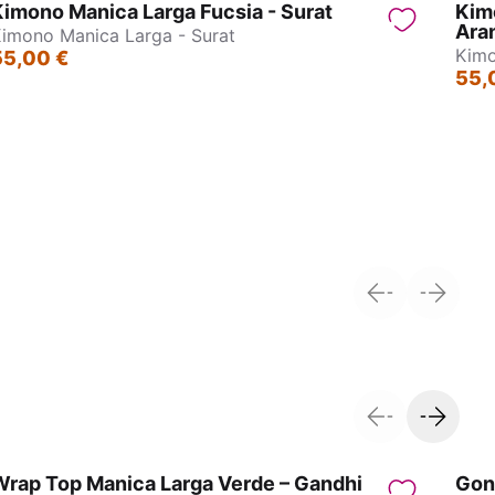
imono Manica Larga Fucsia - Surat
Kim
Aran
imono Manica Larga - Surat
Kimo
55,00 €
55,
Kimono Corto Patchwork Reversibile
Kim
Wrap Top Manica Larga Verde – Gandhi
Gonn