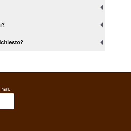
i?
richiesto?
 mail.