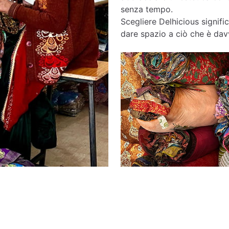
senza tempo.
Scegliere Delhicious signific
dare spazio a ciò che è davv