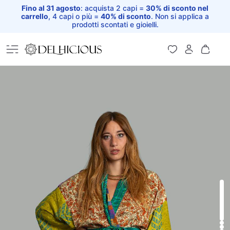
Fino al 31 agosto
: acquista 2 capi =
30% di sconto nel
carrello
, 4 capi o più =
40% di sconto
. Non si applica a
prodotti scontati e gioielli.
Home