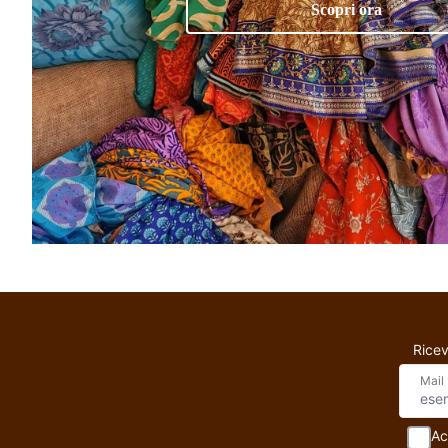
Scopri ora
Ricev
Mail
Ac