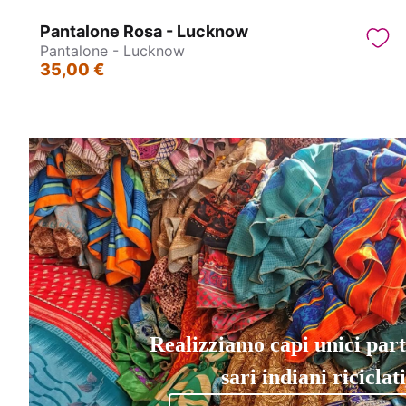
Pantalone Rosa - Lucknow
Pantalone - Lucknow
35,00 €
Realizziamo capi unici par
sari indiani riciclati