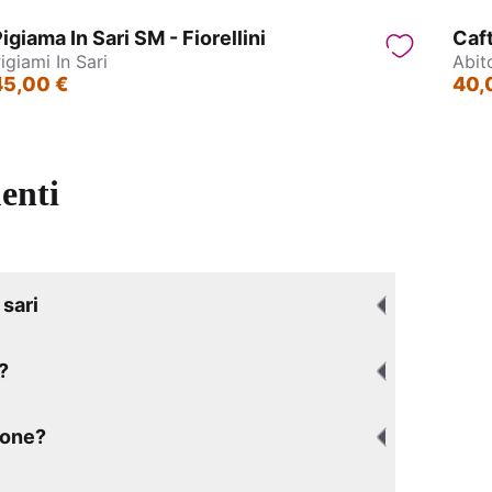
igiama In Sari SM - Fiorellini
Caf
igiami In Sari
Abit
45,00 €
40,
enti
sari
?
ione?