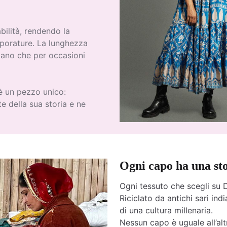
bilità, rendendo la
rporature. La lunghezza
diano che per occasioni
 è un pezzo unico:
e della sua storia e ne
Ogni capo ha una st
Ogni tessuto che scegli su D
Riciclato da antichi sari india
di una cultura millenaria.
Nessun capo è uguale all’altr