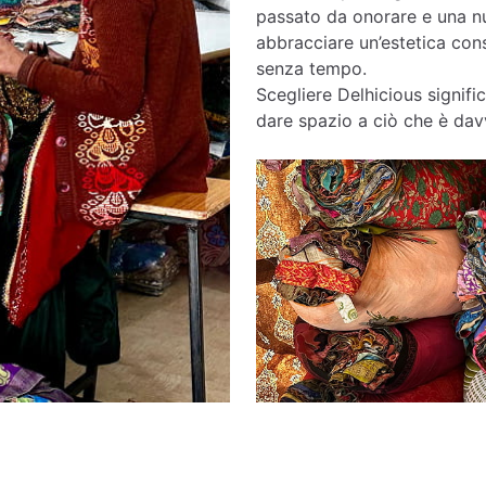
passato da onorare e una nu
abbracciare un’estetica cons
senza tempo.
Scegliere Delhicious signific
dare spazio a ciò che è davv