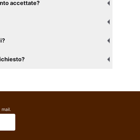
nto accettate?
i?
richiesto?
 mail.