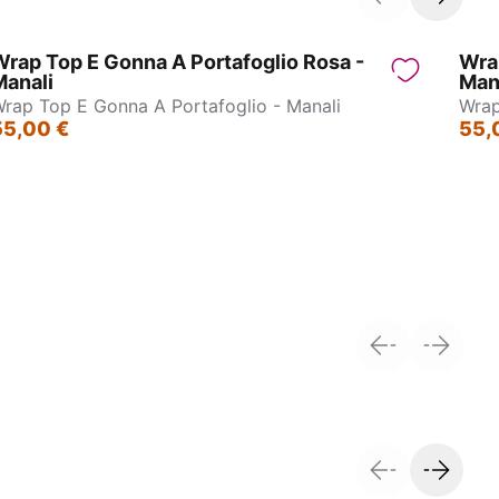
rap Top E Gonna A Portafoglio Rosa -
Wrap
Manali
Man
rap Top E Gonna A Portafoglio - Manali
Wrap
55,00 €
55,
Gonna - Calcutta
M