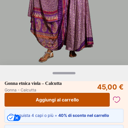
Gonna etnica viola – Calcutta
45,00 €
Gonna - Calcutta
Aggiungi al carrello
Acquista 4 capi o più =
40% di sconto nel carrello