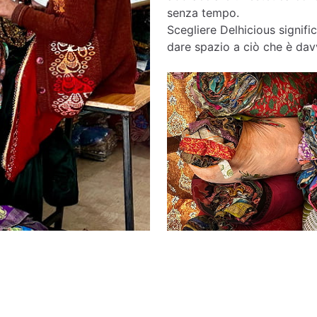
senza tempo.
Scegliere Delhicious signific
dare spazio a ciò che è davv