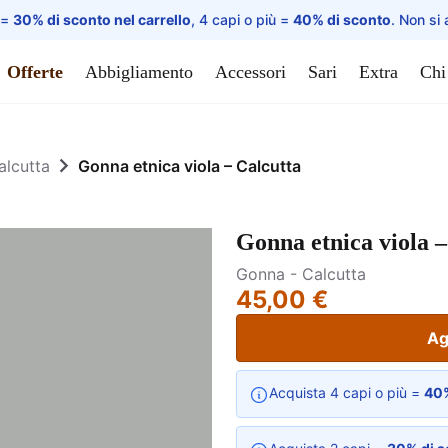
 =
30% di sconto nel carrello
, 4 capi o più =
40% di sconto
. Non si 
Offerte
Abbigliamento
Accessori
Sari
Extra
Chi
alcutta
Gonna etnica viola – Calcutta
Gonna etnica viola –
Gonna - Calcutta
45,00 €
Ag
Acquista 4 capi o più =
40%