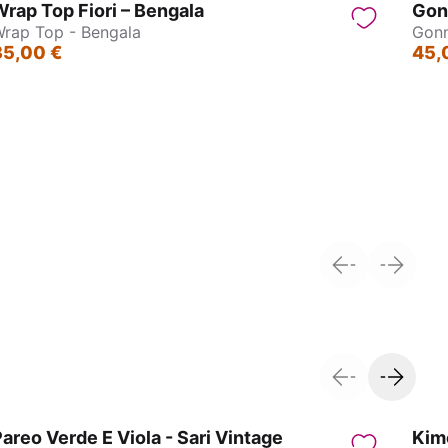
rap Top Fiori – Bengala
Gonn
rap Top - Bengala
Gonn
35,00 €
45,
Gonna - Calcutta
areo Verde E Viola - Sari Vintage
Kim