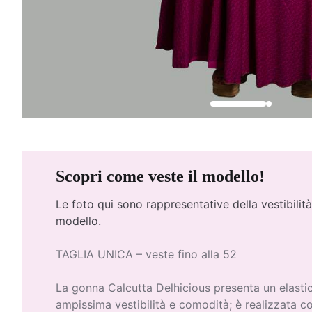
Scopri come veste il modello!
Le foto qui
sono rappresentative della vestibilità
modello.
TAGLIA UNICA – veste fino alla 52
La gonna Calcutta Delhicious presenta un elasti
ampissima vestibilità e comodità; è realizzata con