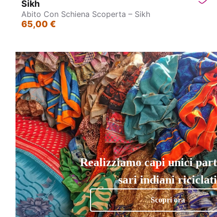
Sikh
Abito Con Schiena Scoperta – Sikh
65,00 €
Realizziamo capi unici par
sari indiani riciclati
Scopri ora