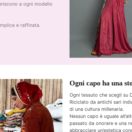
feriscono a ogni modello
mplice e raffinata.
Ogni capo ha una st
Ogni tessuto che scegli su D
Riciclato da antichi sari india
di una cultura millenaria.
Nessun capo è uguale all’altr
passato da onorare e una nu
abbracciare un’estetica cons