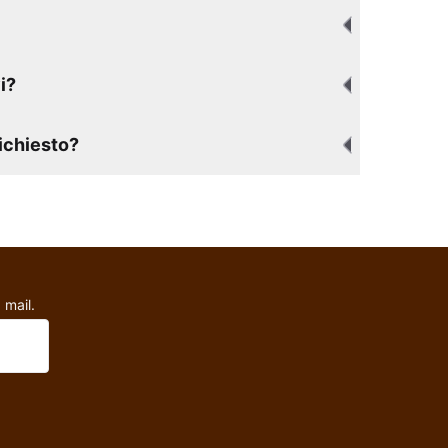
i?
richiesto?
 mail.