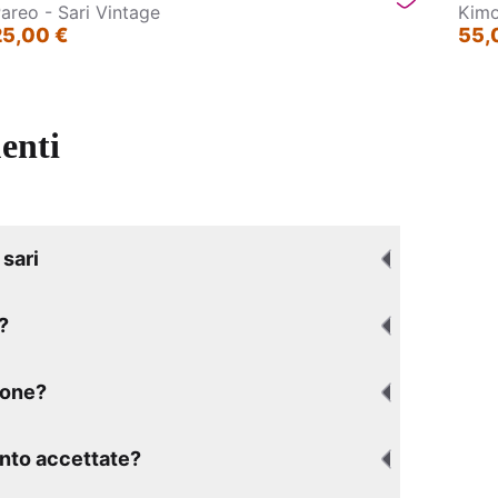
areo - Sari Vintage
Kimo
25,00 €
55,
enti
sari
?
ione?
nto accettate?