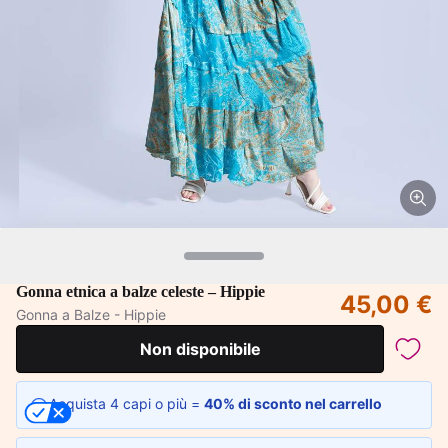
Gonna etnica a balze celeste – Hippie
45,00 €
Gonna a Balze - Hippie
Non disponibile
Acquista 4 capi o più =
40% di sconto nel carrello