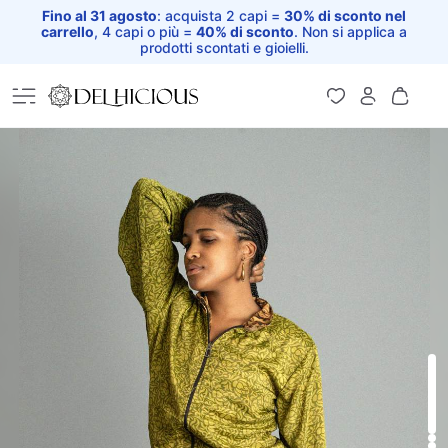
Fino al 31 agosto
: acquista 2 capi =
30% di sconto nel
carrello
, 4 capi o più =
40% di sconto
. Non si applica a
prodotti scontati e gioielli.
Home