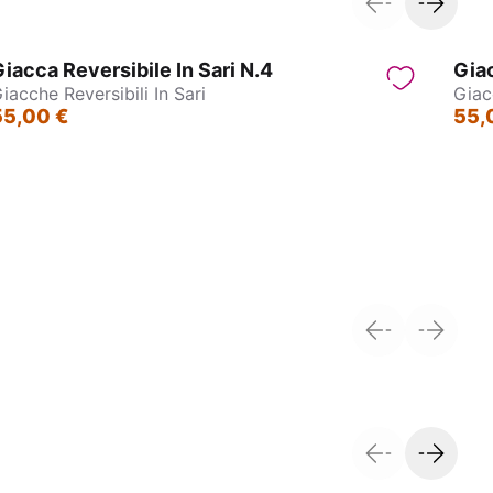
iacca Reversibile In Sari N.4
Giac
iacche Reversibili In Sari
Giac
55,00 €
55,
andhi
Kimono - Tibet