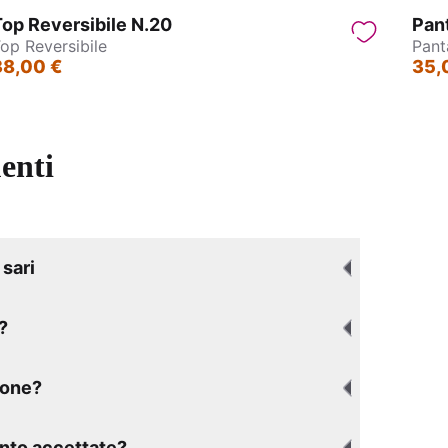
op Reversibile N.20
Pan
op Reversibile
Pant
38,00 €
35,
enti
sari
?
ione?
nto accettate?