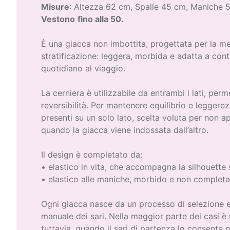
Misure
: Altezza 62 cm, Spalle 45 cm, Maniche 
Vestono
fino alla 50.
È una giacca non imbottita, progettata per la me
stratificazione: leggera, morbida e adatta a conte
quotidiano al viaggio.
La cerniera è utilizzabile da entrambi i lati, per
reversibilità. Per mantenere equilibrio e leggere
presenti su un solo lato, scelta voluta per non ap
quando la giacca viene indossata dall’altro.
Il design è completato da:
• elastico in vita, che accompagna la silhouette
• elastico alle maniche, morbido e non complet
Ogni giacca nasce da un processo di selezione
manuale dei sari. Nella maggior parte dei casi è
tuttavia, quando il sari di partenza lo consente 