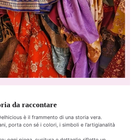
oria da raccontare
elhicious è il frammento di una storia vera.
ni, porta con sé i colori, i simboli e l’artigianalità
o: ogni piega, cucitura e dettaglio riflette un