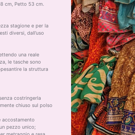
58 cm, Petto 53 cm.
zza stagione e per la
sti diversi, dall’uso
mettendo una reale
zza, le tasche sono
pesantire la struttura
 senza costringerla
amente chiuso sul polso
 e accostamento
 un pezzo unico;
per metraggio e resa,