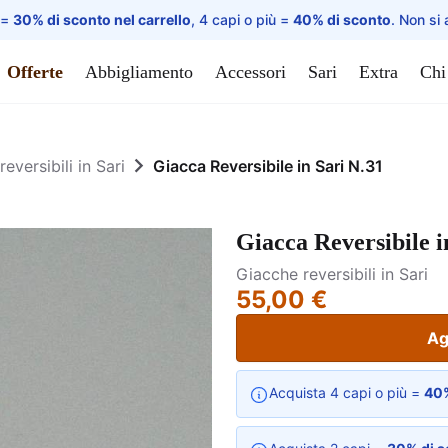
 =
30% di sconto nel carrello
, 4 capi o più =
40% di sconto
. Non si 
Offerte
Abbigliamento
Accessori
Sari
Extra
Chi
eversibili in Sari
Giacca Reversibile in Sari N.31
Giacca Reversibile i
Giacche reversibili in Sari
55,00 €
Ag
Acquista 4 capi o più =
40%