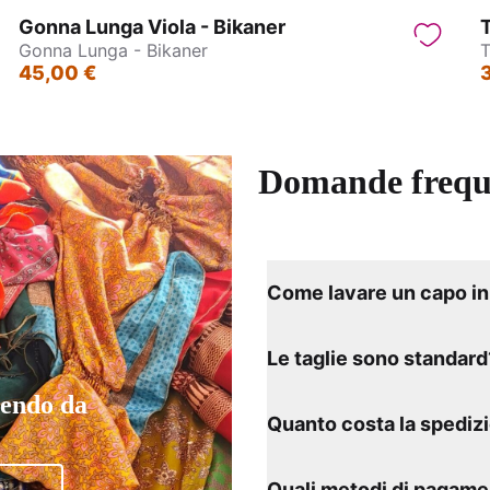
Gonna Lunga Viola - Bikaner
T
Gonna Lunga - Bikaner
T
45,00 €
Domande frequ
Come lavare un capo in 
Le taglie sono standard
tendo da
Quanto costa la spediz
Quali metodi di pagame