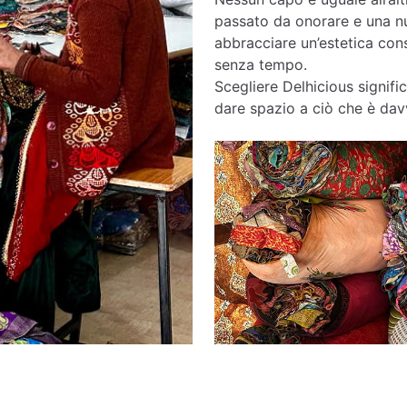
passato da onorare e una nu
abbracciare un’estetica cons
senza tempo.
Scegliere Delhicious signific
dare spazio a ciò che è davv