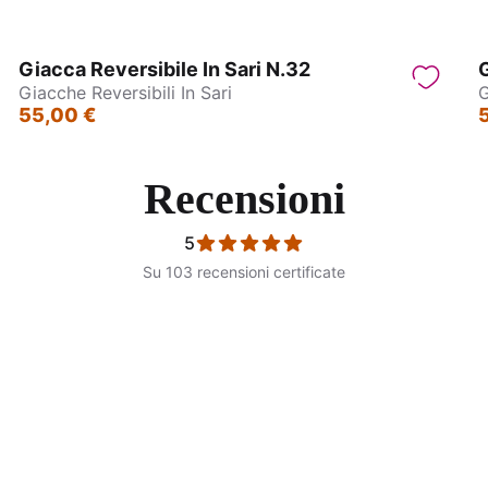
Giacca Reversibile In Sari N.32
G
Giacche Reversibili In Sari
G
55,00 €
Recensioni
5
Su 103 recensioni certificate
Giacche
Wrap Top Manica larga - G