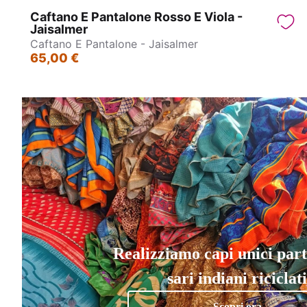
Caftano E Pantalone Rosso E Viola -
Jaisalmer
Caftano E Pantalone - Jaisalmer
65,00 €
Realizziamo capi unici par
sari indiani riciclati
Scopri ora