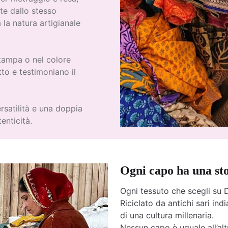
te dallo stesso
 la natura artigianale
stampa o nel colore
to e testimoniano il
rsatilità e una doppia
enticità.
Ogni capo ha una st
Ogni tessuto che scegli su D
Riciclato da antichi sari india
di una cultura millenaria.
Nessun capo è uguale all’altr