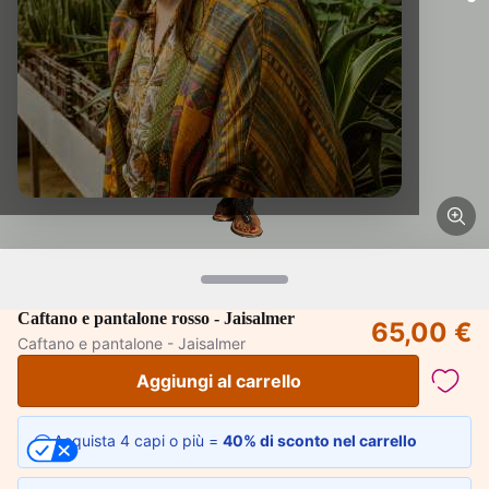
Aggiungi al
carrello 4 capi
Caftano e pantalone rosso - Jaisalmer
65,00 €
Caftano e pantalone - Jaisalmer
proposti a
Aggiungi al carrello
prezzo pieno per
ottenere il 40%
Acquista 4 capi o più =
40% di sconto nel carrello